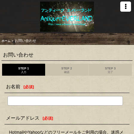
>
お問い合わせ
ホーム
お問い合わせ
STEP 1
STEP 2
STEP 3
入力
確認
完了
お名前
[
必須
]
メールアドレス
[
必須
]
HotmailやYahooなどのフリーメールをご利用の場合、迷惑メ