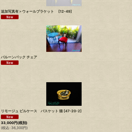
追加写真有＞ウォールブラケット
[
12-49
]
バルーンバック チェア
リモージュ ピルケース バスケット 猫
[
47-20-2
]
33,000
円
(税別)
(
税込
:
36,300
円
)