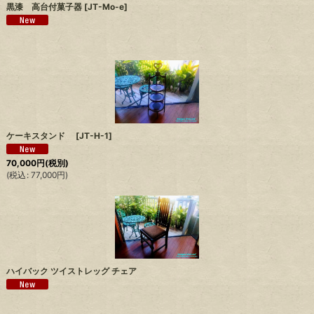
黒漆 高台付菓子器
[
JT-Mo-e
]
ケーキスタンド
[
JT-H-1
]
70,000
円
(税別)
(
税込
:
77,000
円
)
ハイバック ツイストレッグ チェア