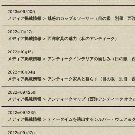
2023
06
10
年
月
日
メディア掲載情報 ＞ 魅惑のカップ＆ソーサー（目の眼 別冊 西
2022
11
17
年
月
日
メディア掲載情報 ＞ 西洋家具の魅力（私のアンティーク）
2022
10
15
年
月
日
メディア掲載情報 ＞ アンティークインテリアの愉しみ（目の眼 
2022
10
04
年
月
日
メディア掲載情報 ＞ アンティーク家具と暮らす（目の眼 別冊 
2022
09
25
年
月
日
メディア掲載情報 ＞ アンティークマップ（西洋アンティーク オク
2022
09
23
年
月
日
メディア掲載情報 ＞ ティータイムを演出するシルバー・ウェア＆
2022
09
17
年
月
日