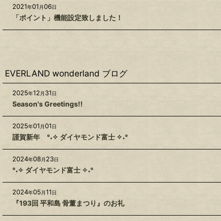
2021
01
06
年
月
日
「ポイント」機能設定致しました！
EVERLAND wonderland ブログ
2025
12
31
年
月
日
Season's Greetings!!
2025
01
01
年
月
日
謹賀新年 °˖✧ ダイヤモンド富士 ✧˖°
2024
08
23
年
月
日
°˖✧ ダイヤモンド富士 ✧˖°
2024
05
11
年
月
日
『193回 平和島 骨董まつり』のお礼