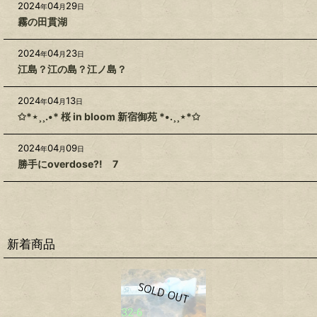
2024
04
29
年
月
日
霧の田貫湖
2024
04
23
年
月
日
江島？江の島？江ノ島？
2024
04
13
年
月
日
✩*⋆¸¸.•* 桜 in bloom 新宿御苑 *•.¸¸⋆*✩
2024
04
09
年
月
日
勝手にoverdose?! 7
新着商品