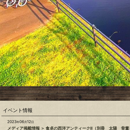
イベント情報
2023
06
12
年
月
日
メディア掲載情報 ＞ 食卓の西洋アンティークⅡ（別冊 太陽 骨董