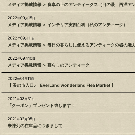
メディア掲載情報 ＞ 食卓の上のアンティークス（目の眼 西洋アン
2022
09
15
年
月
日
メディア掲載情報 ＞ インテリア実例百科（私のアンティーク）
2022
09
11
年
月
日
メディア掲載情報 ＞ 毎日の暮らしに使えるアンティークの器の魅
2022
09
10
年
月
日
メディア掲載情報 ＞ 暮らしのアンティーク
2022
01
11
年
月
日
【 蚤の市入口♪ EverLand wonderland Flea Market 】
2021
03
31
年
月
日
「クーポン」プレゼント致します！
2021
02
05
年
月
日
未陳列の在庫品につきまして