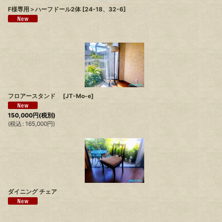
F様専用＞ハーフドール2体
[
24-18、32-6
]
フロアースタンド
[
JT-Mo-e
]
150,000
円
(税別)
(
税込
:
165,000
円
)
ダイニング チェア