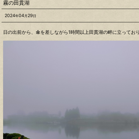
霧の田貫湖
2024
04
29
年
月
日
日の出前から、傘を差しながら1時間以上田貫湖の畔に立ってお