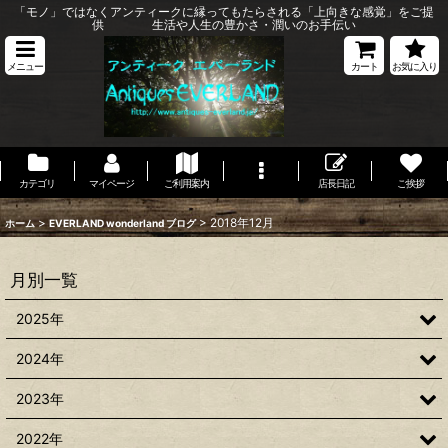
「モノ」ではなくアンティークに縁ってもたらされる「上向きな感覚」をご提
供 生活や人生の豊かさ・潤いのお手伝い
メニュー
カート
お気に入り
カテゴリ
マイページ
ご利用案内
店長日記
ご挨拶
>
>
2018年12月
ホーム
EVERLAND wonderland ブログ
月別一覧
2025年
2024年
2023年
2022年