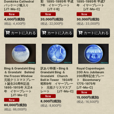
Domkirke Cathedral
彩 1895-1995年 平成
1895-1995年 平成7
パッケージ箱入り
7年 イヤープレート
年 イヤープレート
[
JT-Mo-C
]
[
JT-I-6
]
[
JT-Mo-C
]
4,000
円
(税別)
20,000
円
(税別)
30,000
円
(税別)
(
税込
:
4,400
円
)
(
税込
:
22,000
円
)
(
税込
:
33,000
円
)
カートに入れる
カートに入れる
カートに入れる
Bing & Grøndahl Bing
訳あり特価＞Bing &
Royal Copenhagen
＆ Grondahl Behind
Grøndahl Bing ＆
200 Ars Jubilæum
the Frozen Window
Grondahl Church
200周年記念プレー
元祖クリスマスプレー
Bell in Tower 1934年
ト Bicentenary
ト誕生20周年記念
昭和9年 イヤープレー
1775-1975年
1895-1915年 大正4
ト 元祖クリスマスプ
[
JT-Mo-C
]
年 イヤープレート
レート
[
JT-Mo-C
]
[
JT-Mo-C
]
15,000
円
(税別)
8,000
円
(税別)
(
税込
:
16,500
円
)
60,000
円
(税別)
(
税込
:
8,800
円
)
(
税込
:
66,000
円
)