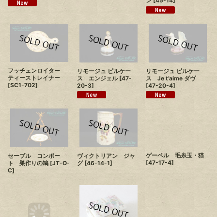
ン
[
45-14
]
フッチェンロイター
リモージュ ピルケー
リモージュ ピルケー
ティーストレイナー
ス エンジェル
[
47-
ス Je t’aime ダヴ
[
SC1-702
]
20-3
]
[
47-20-4
]
セーブル コンポー
ヴィクトリアン ジャ
ゲーベル 毛糸玉・猫
ト 巣作りの鳩
[
JT-O-
グ
[
46-14-1
]
[
47-17-4
]
C
]