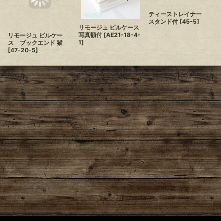
ティーストレイナー
リモージュ ピルケー
スタンド付
[
45-5
]
ス ブックエンド 猫
リモージュ ピルケース
[
47-20-5
]
写真額付
[
AE21-18-4-
1
]