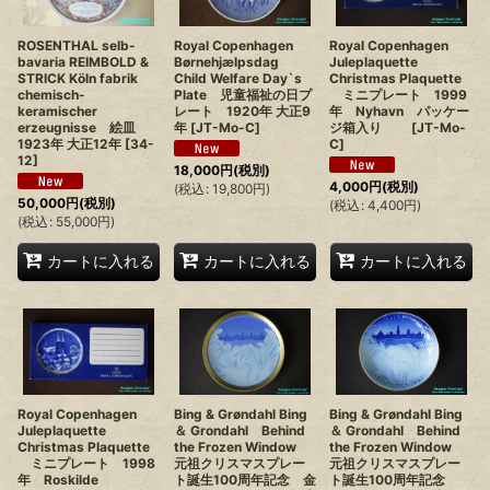
絞り込む
ROSENTHAL selb-
Royal Copenhagen
Royal Copenhagen
bavaria REIMBOLD &
Børnehjælpsdag
Juleplaquette
STRICK Köln fabrik
Child Welfare Day`s
Christmas Plaquette
chemisch-
Plate 児童福祉の日プ
ミニプレート 1999
keramischer
レート 1920年 大正9
年 Nyhavn パッケー
erzeugnisse 絵皿
年
[
JT-Mo-C
]
ジ箱入り
[
JT-Mo-
1923年 大正12年
[
34-
C
]
12
]
18,000
円
(税別)
4,000
円
(税別)
(
税込
:
19,800
円
)
50,000
円
(税別)
(
税込
:
4,400
円
)
(
税込
:
55,000
円
)
カートに入れる
カートに入れる
カートに入れる
Royal Copenhagen
Bing & Grøndahl Bing
Bing & Grøndahl Bing
Juleplaquette
＆ Grondahl Behind
＆ Grondahl Behind
Christmas Plaquette
the Frozen Window
the Frozen Window
ミニプレート 1998
元祖クリスマスプレー
元祖クリスマスプレー
年 Roskilde
ト誕生100周年記念 金
ト誕生100周年記念