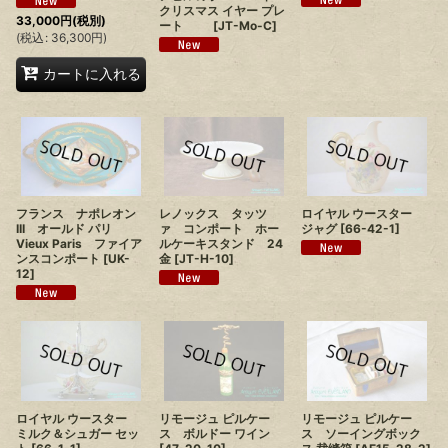
クリスマス イヤー プレ
33,000
円
(税別)
ート
[
JT-Mo-C
]
(
税込
:
36,300
円
)
カートに入れる
フランス ナポレオン
レノックス タッツ
ロイヤル ウースター
III オールド パリ
ァ コンポート ホー
ジャグ
[
66-42-1
]
Vieux Paris ファイア
ルケーキスタンド 24
ンスコンポート
[
UK-
金
[
JT-H-10
]
12
]
ロイヤル ウースター
リモージュ ピルケー
リモージュ ピルケー
ミルク＆シュガー セッ
ス ソーイングボック
ス ボルドー ワイン