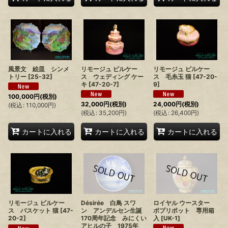
風景文 絵皿 シンメ
リモージュ ピルケー
リモージュ ピルケー
トリー
[
25-32
]
ス ウェディング ケー
ス 毛糸玉 猫
[
47-20-
キ
[
47-20-7
]
9
]
100,000
円
(税別)
32,000
円
(税別)
24,000
円
(税別)
(
税込
:
110,000
円
)
(
税込
:
35,200
円
)
(
税込
:
26,400
円
)
カートに入れる
カートに入れる
カートに入れる
Désirée 白鳥 スワ
ロイヤル ウースター
リモージュ ピルケー
ン アンデルセン生誕
ポプリポット 専用箱
ス バスケット 猫
[
47-
170周年記念 みにくい
入
[
UK-1
]
20-2
]
アヒルの子 1975年