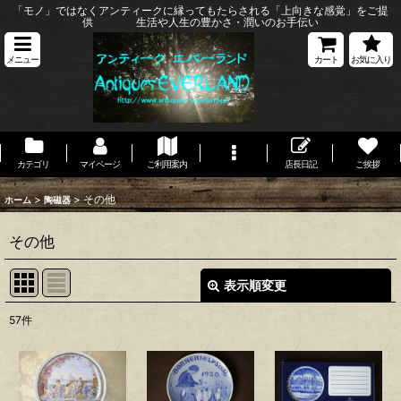
「モノ」ではなくアンティークに縁ってもたらされる「上向きな感覚」をご提
供 生活や人生の豊かさ・潤いのお手伝い
メニュー
カート
お気に入り
カテゴリ
マイページ
ご利用案内
店長日記
ご挨拶
>
>
その他
ホーム
陶磁器
その他
表示順変更
閉じる
57
件
表示数
:
並び順
: