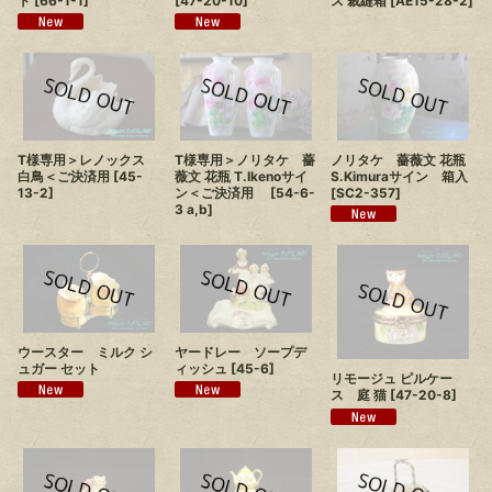
ト
[
66-1-1
]
ス 裁縫箱
[
AE15-28-2
]
[
47-20-10
]
T様専用＞レノックス
T様専用＞ノリタケ 薔
ノリタケ 薔薇文 花瓶
白鳥＜ご決済用
[
45-
薇文 花瓶 T.Ikenoサイ
S.Kimuraサイン 箱入
13-2
]
ン＜ご決済用
[
54-6-
[
SC2-357
]
3 a,b
]
ウースター ミルク シ
ヤードレー ソープデ
ュガー セット
ィッシュ
[
45-6
]
リモージュ ピルケー
ス 庭 猫
[
47-20-8
]