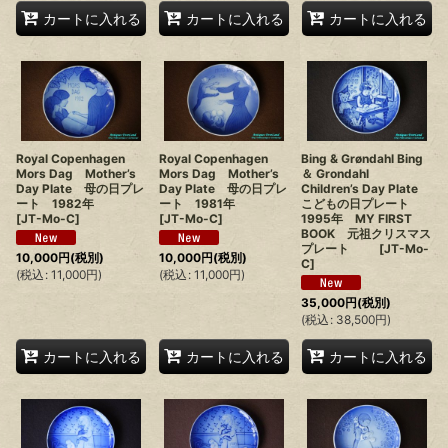
カートに入れる
カートに入れる
カートに入れる
Royal Copenhagen
Royal Copenhagen
Bing & Grøndahl Bing
Mors Dag Mother’s
Mors Dag Mother’s
＆ Grondahl
Day Plate 母の日プレ
Day Plate 母の日プレ
Children’s Day Plate
ート 1982年
ート 1981年
こどもの日プレート
[
JT-Mo-C
]
[
JT-Mo-C
]
1995年 MY FIRST
BOOK 元祖クリスマス
プレート
[
JT-Mo-
10,000
円
(税別)
10,000
円
(税別)
C
]
(
税込
:
11,000
円
)
(
税込
:
11,000
円
)
35,000
円
(税別)
(
税込
:
38,500
円
)
カートに入れる
カートに入れる
カートに入れる