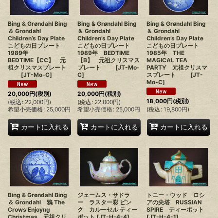
Bing & Grøndahl Bing
Bing & Grøndahl Bing
Bing & Grøndahl Bing
＆ Grondahl
＆ Grondahl
＆ Grondahl
Children’s Day Plate
Children’s Day Plate
Children’s Day Plate
こどもの日プレート
こどもの日プレート
こどもの日プレート
1989年
1989年 BEDTIME
1985年 THE
BEDTIME【CC】 元
【B】 元祖クリスマス
MAGICAL TEA
祖クリスマスプレート
プレート
[
JT-Mo-
PARTY 元祖クリスマ
[
JT-Mo-C
]
C
]
スプレート
[
JT-
Mo-C
]
20,000
円
(税別)
20,000
円
(税別)
18,000
円
(税別)
(
税込
:
22,000
円
)
(
税込
:
22,000
円
)
希望小売価格
:
25,000
円
希望小売価格
:
25,000
円
(
税込
:
19,800
円
)
カートに入れる
カートに入れる
カートに入れる
Bing & Grøndahl Bing
ジェームス・サドラ
トニー・ウッド ロシ
＆ Grondahl 鴉 The
ー ラスター彩 ピン
アの尖塔 RUSSIAN
Crows Enjoyng
ク カルーセル ティー
SPIRE ティーポット
Christmas 元祖クリ
ポット
[
JT-H-4-4
]
[
JT-H-4-1
]