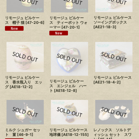
リモージュ ピルケース
リモージュ ピルケー
リモージュ ピルケー
ソーイングボックス
ス 帽子 猫
[
47-20-6
]
ス ティーポット ウォ
[
AE21-18-3
]
ーマー
[
47-20-1
]
リモージュ ピルケー
リモージュ ピルケース
リモージュ ピルケー
ス 香水瓶入り エッ
[
AE21-18-4-2
]
ス エンジェル ハー
グ
[
AE18-12-2
]
ト
[
AE18-12-8
]
リモージュ ピルケース
ミルク シュガー セッ
レノックス ソルトデ
地球儀
[
AE18-12-155
]
ト 菫
[
46-9-1
]
ィッシュ セット スワ