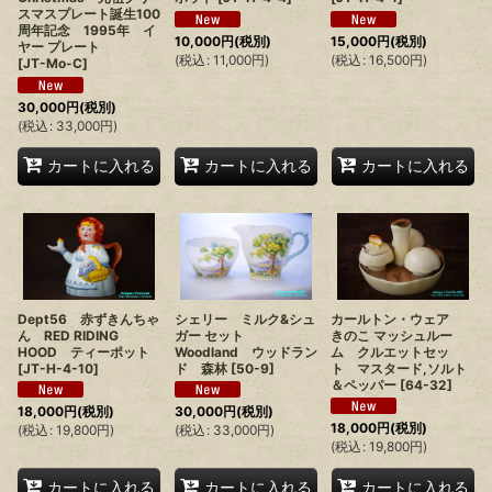
スマスプレート誕生100
周年記念 1995年 イ
10,000
円
(税別)
15,000
円
(税別)
ヤー プレート
(
税込
:
11,000
円
)
(
税込
:
16,500
円
)
[
JT-Mo-C
]
30,000
円
(税別)
(
税込
:
33,000
円
)
カートに入れる
カートに入れる
カートに入れる
Dept56 赤ずきんちゃ
シェリー ミルク&シュ
カールトン・ウェア
ん RED RIDING
ガー セット
きのこ マッシュルー
HOOD ティーポット
Woodland ウッドラン
ム クルエットセッ
[
JT-H-4-10
]
ド 森林
[
50-9
]
ト マスタード,ソルト
＆ペッパー
[
64-32
]
18,000
円
(税別)
30,000
円
(税別)
18,000
円
(税別)
(
税込
:
19,800
円
)
(
税込
:
33,000
円
)
(
税込
:
19,800
円
)
カートに入れる
カートに入れる
カートに入れる