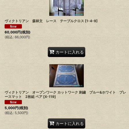
ヴィクトリアン 森林文 レース テーブルクロス
[
1-4-9
]
60,000
円
(税別)
(
税込
:
66,000
円
)
カートに入れる
ヴィクトリアン オープンワーク カットワーク 刺繍 ブルー&ホワイト プレ
ースマット 2枚組 ペア
[
X-119
]
5,000
円
(税別)
(
税込
:
5,500
円
)
カートに入れる