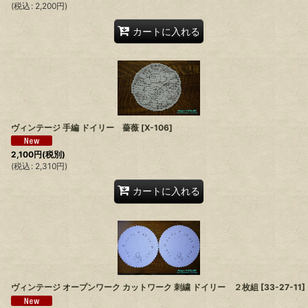
(
税込
:
2,200
円
)
カートに入れる
ヴィンテージ 手編 ドイリー 薔薇
[
X-106
]
2,100
円
(税別)
(
税込
:
2,310
円
)
カートに入れる
ヴィンテージ オープンワーク カットワーク 刺繍 ドイリー ２枚組
[
33-27-11
]