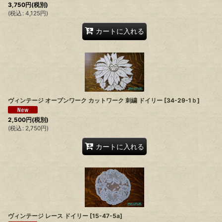
3,750
円
(税別)
(
税込
:
4,125
円
)
カートに入れる
ヴィンテージ オープンワーク カットワーク 刺繍 ドイリー
[
34-29-1ｂ
]
2,500
円
(税別)
(
税込
:
2,750
円
)
カートに入れる
ヴィンテージ レース ドイリー
[
15-47-5a
]