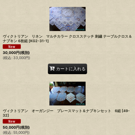
ヴィクトリアン リネン マルチカラー クロスステッチ 刺繍 テーブルクロス＆
ナプキン 6枚組
[
KG2-31-1
]
30,000
円
(税別)
(
税込
:
33,000
円
)
カートに入れる
ヴィクトリアン オーガンジー プレースマット＆ナプキンセット 6組
[
49-
32
]
50,000
円
(税別)
(
税込
:
55,000
円
)