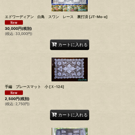
エドワーディアン 白鳥 スワン レース 裏打済
[
JT-Mo-e
]
30,000
円
(税別)
(
税込
:
33,000
円
)
カートに入れる
手編 プレースマット 小
[
Ｘ-124
]
2,500
円
(税別)
(
税込
:
2,750
円
)
カートに入れる