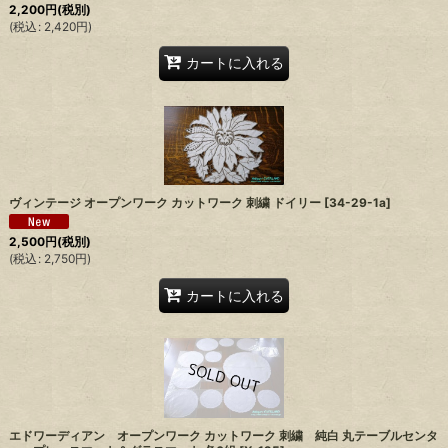
2,200
円
(税別)
(
税込
:
2,420
円
)
カートに入れる
ヴィンテージ オープンワーク カットワーク 刺繍 ドイリー
[
34-29-1a
]
2,500
円
(税別)
(
税込
:
2,750
円
)
カートに入れる
エドワーディアン オープンワーク カットワーク 刺繍 純白 丸テーブルセンタ