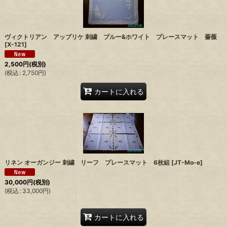
ヴィクトリアン アップリケ 刺繍 ブルー&ホワイト プレースマット 薔薇
[
X-121
]
2,500
円
(税別)
(
税込
:
2,750
円
)
カートに入れる
リネン オーガンジー 刺繍 リーフ プレースマット 6枚組
[
JT-Mo-e
]
30,000
円
(税別)
(
税込
:
33,000
円
)
カートに入れる