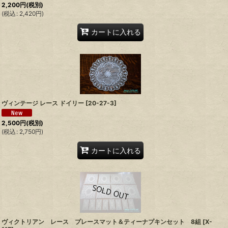
2,200
円
(税別)
(
税込
:
2,420
円
)
カートに入れる
ヴィンテージ レース ドイリー
[
20-27-3
]
2,500
円
(税別)
(
税込
:
2,750
円
)
カートに入れる
ヴィクトリアン レース プレースマット＆ティーナプキンセット 8組
[
X-