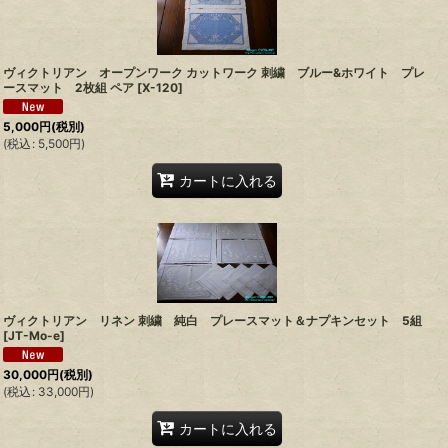
ヴィクトリアン オープンワーク カットワーク 刺繍 ブルー&ホワイト プレ
ースマット 2枚組 ペア
[
X-120
]
5,000
円
(税別)
(
税込
:
5,500
円
)
カートに入れる
ヴィクトリアン リネン 刺繍 純白 プレースマット＆ナプキンセット 5組
[
JT-Mo-e
]
30,000
円
(税別)
(
税込
:
33,000
円
)
カートに入れる