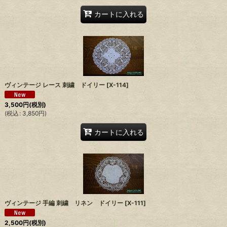
カートに入れる
ヴィンテージ レース 刺繍 ドイリー
[
X-114
]
3,500
円
(税別)
(
税込
:
3,850
円
)
カートに入れる
ヴィンテージ 手編 刺繍 リネン ドイリー
[
X-111
]
2,500
円
(税別)