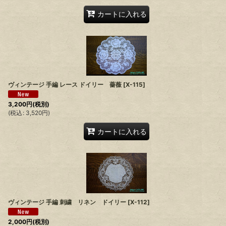
カートに入れる
ヴィンテージ 手編 レース ドイリー 薔薇
[
X-115
]
3,200
円
(税別)
(
税込
:
3,520
円
)
カートに入れる
ヴィンテージ 手編 刺繍 リネン ドイリー
[
X-112
]
2,000
円
(税別)