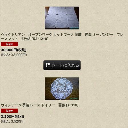
ヴィクトリアン オープンワーク カットワーク 刺繍 純白 オーガンジー プレ
ースマット 6枚組
[
52-12-8
]
30,000
円
(税別)
(
税込
:
33,000
円
)
カートに入れる
ヴィンテージ 手編 レース ドイリー 薔薇
[
X-116
]
3,200
円
(税別)
(
税込
:
3,520
円
)