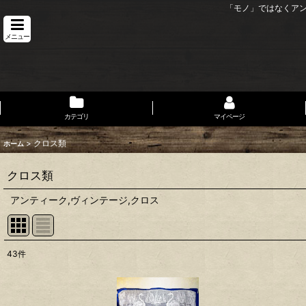
「モノ」ではなくア
メニュー
カテゴリ
マイページ
>
クロス類
ホーム
クロス類
アンティーク,ヴィンテージ,クロス
43
件
表示数
:
並び順
: