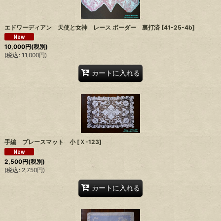
絞り込む
エドワーディアン 天使と女神 レース ボーダー 裏打済
[
41-25-4b
]
10,000
円
(税別)
(
税込
:
11,000
円
)
カートに入れる
手編 プレースマット 小
[
Ｘ-123
]
2,500
円
(税別)
(
税込
:
2,750
円
)
カートに入れる