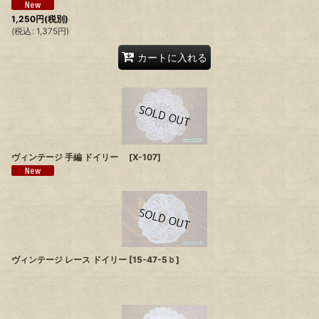
1,250
円
(税別)
(
税込
:
1,375
円
)
カートに入れる
ヴィンテージ 手編 ドイリー
[
X-107
]
ヴィンテージ レース ドイリー
[
15-47-5ｂ
]