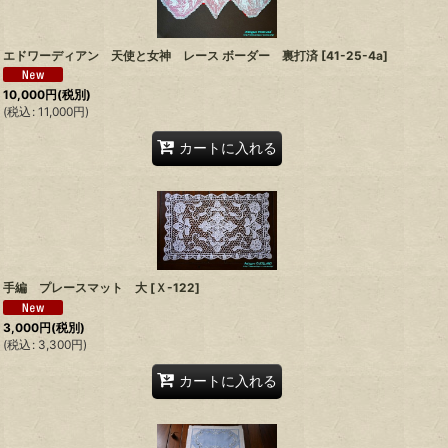
エドワーディアン 天使と女神 レース ボーダー 裏打済
[
41-25-4a
]
10,000
円
(税別)
(
税込
:
11,000
円
)
カートに入れる
手編 プレースマット 大
[
Ｘ-122
]
3,000
円
(税別)
(
税込
:
3,300
円
)
カートに入れる