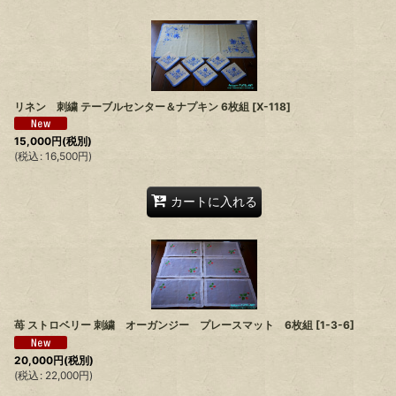
リネン 刺繍 テーブルセンター＆ナプキン 6枚組
[
X-118
]
15,000
円
(税別)
(
税込
:
16,500
円
)
カートに入れる
苺 ストロベリー 刺繍 オーガンジー プレースマット 6枚組
[
1-3-6
]
20,000
円
(税別)
(
税込
:
22,000
円
)