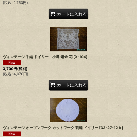
(
税込
:
2,750
円
)
カートに入れる
ヴィンテージ 手編 ドイリー 小鳥 蜻蛉 花
[
X-104
]
3,700
円
(税別)
(
税込
:
4,070
円
)
カートに入れる
ヴィンテージ オープンワーク カットワーク 刺繍 ドイリー
[
33-27-12ｂ
]