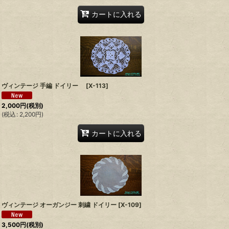
カートに入れる
ヴィンテージ 手編 ドイリー
[
X-113
]
2,000
円
(税別)
(
税込
:
2,200
円
)
カートに入れる
ヴィンテージ オーガンジー 刺繍 ドイリー
[
X-109
]
3,500
円
(税別)