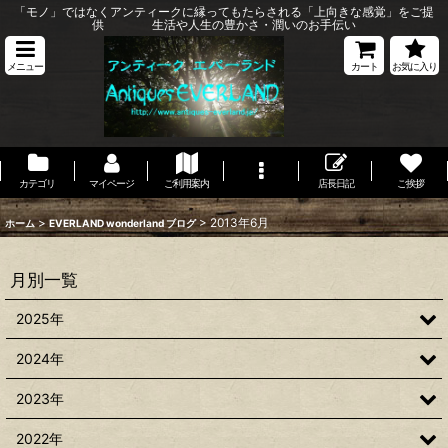
「モノ」ではなくアンティークに縁ってもたらされる「上向きな感覚」をご提
供 生活や人生の豊かさ・潤いのお手伝い
メニュー
カート
お気に入り
カテゴリ
マイページ
ご利用案内
店長日記
ご挨拶
>
>
2013年6月
ホーム
EVERLAND wonderland ブログ
月別一覧
2025年
2024年
2023年
2022年