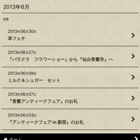
2013年6月
5
件
2013
06
30
年
月
日
革フェチ
2013
06
27
年
月
日
『バラクラ フラワーショー』から『仙台骨董市』へ
2013
06
09
年
月
日
ミルク＆シュガー セット
2013
06
07
年
月
日
『骨董アンティークフェア』のお礼
2013
06
03
年
月
日
『アンティークフェア in 新宿』のお礼
ホーム