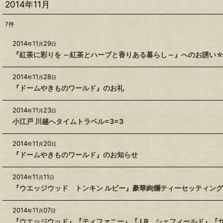
2014年11月
7
件
2014
11
29
年
月
日
『紅茶に彩りを ～紅茶とハーブと香りある暮らし～』へのお誘い
2014
11
28
年
月
日
『ドームやきものワールド』のお礼
2014
11
23
年
月
日
小江戸 川越へタイムトラベル=3=3
2014
11
20
年
月
日
『ドームやきものワールド』のお知らせ
2014
11
11
年
月
日
『ウエッジウッド トンキン ルビー』豪華絢爛ティーセッティング
2014
11
07
年
月
日
『ウエッジウッド』『ティファニー』『J.R シェフィールド』『