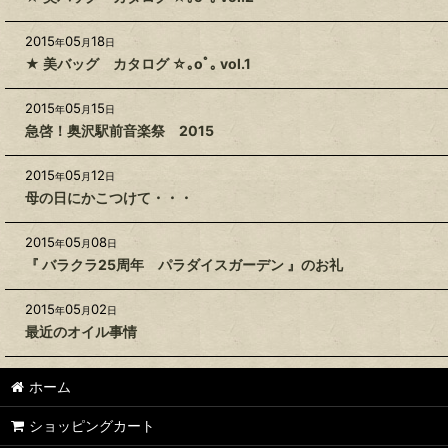
2015
05
18
年
月
日
★ 美バッグ カタログ ☆｡oﾟ｡ vol.1
2015
05
15
年
月
日
急啓！奥沢駅前音楽祭 2015
2015
05
12
年
月
日
母の日にかこつけて・・・
2015
05
08
年
月
日
『 バラクラ25周年 パラダイスガーデン 』のお礼
2015
05
02
年
月
日
最近のオイル事情
ホーム
ショッピングカート