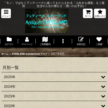
「モノ」ではなくアンティークに縁ってもたらされる「上向きな感覚」をご提
供 生活や人生の豊かさ・潤いのお手伝い
メニュー
カート
お気に入り
カテゴリ
マイページ
ご利用案内
店長日記
ご挨拶
>
>
2017年6月
ホーム
EVERLAND wonderland ブログ
月別一覧
2025年
2024年
2023年
2022年