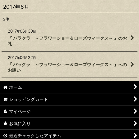
2017年6月
2
件
2017
06
30
年
月
日
『 バラクラ ～フラワーショー＆ローズウィークス～ 』のお
礼
2017
06
22
年
月
日
『 バラクラ ～フラワーショー＆ローズウィークス～ 』への
お誘い
ホーム
ショッピングカート
マイページ
お気に入り
最近チェックしたアイテム