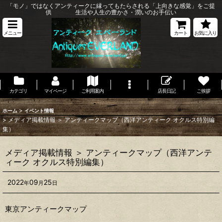
「モノ」ではなくアンティークに縁ってもたらされる「上向きな感覚」をご提
供 生活や人生の豊かさ・潤いのお手伝い
メニュー
カート
お気に入り
カテゴリ
マイページ
ご利用案内
店長日記
ご挨拶
>
ホーム
イベント情報
>
メディア掲載情報 ＞ アンティークマップ（西洋アンティーク オクルス特別編
集）
メディア掲載情報 ＞ アンティークマップ（西洋アンテ
ィーク オクルス特別編集）
2022
09
25
年
月
日
東京アンティークマップ