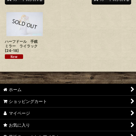
ハーフドール 手鏡
ミラー ライラック
[
24-18
]
ホーム
ショッピングカート
マイページ
お気に入り