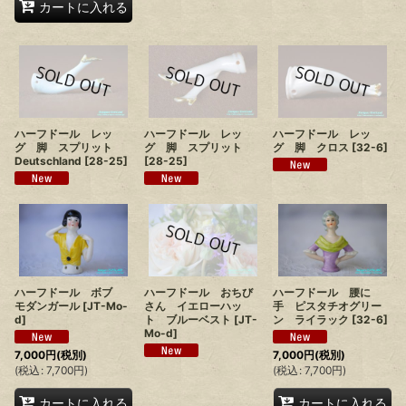
カートに入れる
ハーフドール レッ
ハーフドール レッ
ハーフドール レッ
グ 脚 スプリット
グ 脚 スプリット
グ 脚 クロス
[
32-6
]
Deutschland
[
28-25
]
[
28-25
]
ハーフドール ボブ
ハーフドール おちび
ハーフドール 腰に
モダンガール
[
JT-Mo-
さん イエローハッ
手 ピスタチオグリー
d
]
ト ブルーベスト
[
JT-
ン ライラック
[
32-6
]
Mo-d
]
7,000
円
(税別)
7,000
円
(税別)
(
税込
:
7,700
円
)
(
税込
:
7,700
円
)
カートに入れる
カートに入れる