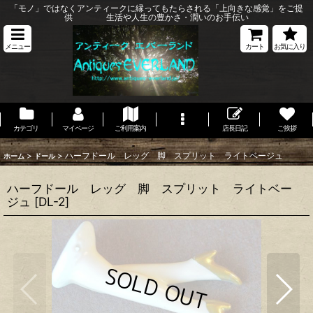
「モノ」ではなくアンティークに縁ってもたらされる「上向きな感覚」をご提
供 生活や人生の豊かさ・潤いのお手伝い
メニュー
カート
お気に入り
カテゴリ
マイページ
ご利用案内
店長日記
ご挨拶
>
>
ハーフドール レッグ 脚 スプリット ライトベージュ
ホーム
ドール
ハーフドール レッグ 脚 スプリット ライトベー
ジュ
[
DL-2
]