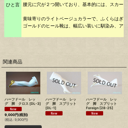
腰元に穴が２つ開いており、基本的には、スカート
ひと言
黄味寄りのライトベージュカラーで、ふくらはぎま
ゴールドのヒール靴は、幅広い装いに馴染み、アク
関連商品
ハーフドール レッ
ハーフドール レッ
ハーフドール レッ
グ 脚 クロス
[
DL-3
]
グ 脚 スプリット
グ 脚 スプリット
[
DL-1
]
Foreign
[
28-25
]
9,000
円
(税別)
(
税込
:
9,900
円
)