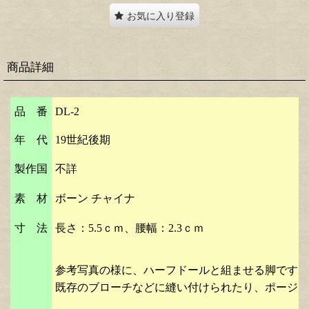
お気に入り登録
商品詳細
品 番
DL-2
年 代
19世紀後期
製作国
不詳
素 材
ボーン チャイナ
寸 法
長さ：5.5ｃｍ、腰幅：2.3ｃｍ
参考写真の様に、ハーフドールと組ませる脚です。
既存のブローチなどに縫い付けられたり、ポージー