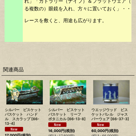
れ」「カトラリー（ナイフ）＆フラットウェア（フ
る複数の）眼鏡を入れ、方々に置いておく」・・・
レースを敷くと、用途も広がります。
関連商品
シルバー ビスケット
シルバー ビスケット
ウエッジウッド ビス
バスケット ハンド
バスケット リーフ
ケットバレル ジャス
ル スカラップ
[
66-
ボタニカル
[
66-13-8
]
パーウェア
[
66-37-3
]
13-4
]
16,000
円
(税別)
60,000
円
(税別)
17,000
円
(税別)
(
税込
:
17,600
円
)
(
税込
:
66,000
円
)