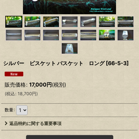
シルバー ビスケット バスケット ロング
[
66-5-3
]
販売価格
:
17,000
円
(税別)
(
税込
:
18,700
円
)
数量
:
返品特約に関する重要事項