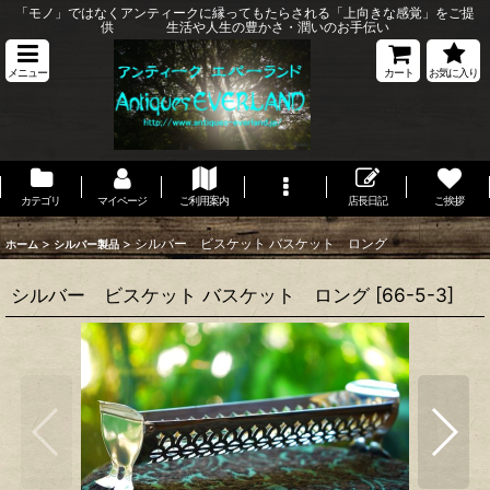
「モノ」ではなくアンティークに縁ってもたらされる「上向きな感覚」をご提
供 生活や人生の豊かさ・潤いのお手伝い
メニュー
カート
お気に入り
カテゴリ
マイページ
ご利用案内
店長日記
ご挨拶
>
>
シルバー ビスケット バスケット ロング
ホーム
シルバー製品
シルバー ビスケット バスケット ロング
[
66-5-3
]