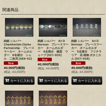
関連商品
純銀 シルバー
純銀 シルバー Ari D
純銀 シルバー Ari D
Chamberlain Clarke
Norman プレースマー
Norman プレースマー
Partnership プレース
カー ネームホルダ
カー ネームホルダ
マーカー ネームホル
ー 6名様分 鏡面 ウ
ー 5名様分 フリチラ
ダー 6名様分 シェ
ェーブ
[
SC1-935
]
リア 花 植物 ボタニカ
ル 二枚貝
[
AE9-62
]
ル
[
SC1-936
]
40,000
円
(税別)
40,000
円
(税別)
40,000
円
(税別)
(
税込
:
44,000
円
)
(
税込
:
44,000
円
)
(
税込
:
44,000
円
)
カートに入れる
カートに入れる
カートに入れる