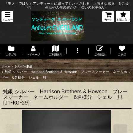
「モノ」ではなくアンティークに縁ってもたらされる「上向きな感覚」をご提
供 生活や人生の豊かさ・潤いのお手伝い
メニュー
カート
お気に入り
カテゴリ
マイページ
ご利用案内
店長日記
ご挨拶
>
ホーム
シルバー製品
>
純銀 シルバー Harrison Brothers & Howson プレースマーカー ネームホル
ダー 6名様分 シェル 貝
純銀 シルバー Harrison Brothers & Howson プレー
スマーカー ネームホルダー 6名様分 シェル 貝
[
JT-KG-29
]