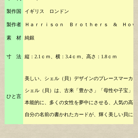
製作国
イギリス ロンドン
製作者
Ｈａｒｒｉｓｏｎ Ｂｒｏｔｈｅｒｓ & Ｈｏｗｓｏｎ 
素 材
純銀
寸 法
縦：2.1ｃｍ、横：3.4
ｃｍ、高さ：1.8ｃｍ
美しい、シェル（貝）デザインのプレースマーカー
シェル（貝）は、古来「豊かさ」「母性や子宝」「
ひと言
本能的に、多くの女性を夢中にさせる、人気の高い
自分の名前の書かれたカードが、輝く美しい貝に乗