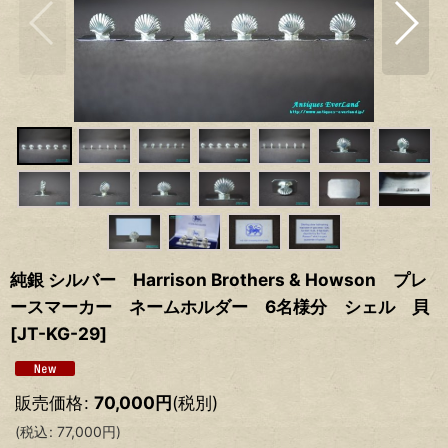
純銀 シルバー Harrison Brothers & Howson プレ
ースマーカー ネームホルダー 6名様分 シェル 貝
[
JT-KG-29
]
販売価格
:
70,000
円
(税別)
(
税込
:
77,000
円
)