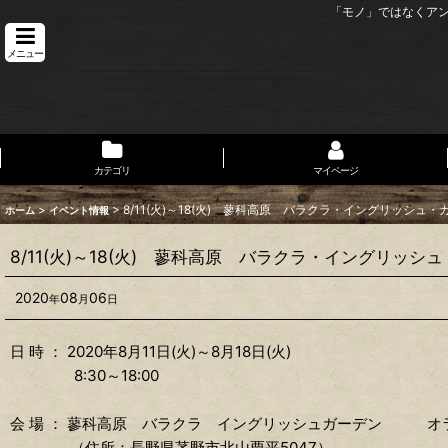
「モノ」ではなくア
メニュー
カテゴリ
マイページ
>
>
8/11(火)～18(火) 蓼科高原 バラクラ・イングリッシ
ホーム
イベント情報
8/11(火)～18(火) 蓼科高原 バラクラ・イングリ
2020
08
06
年
月
日
日 時 ： 2020年8月11日(火)～8月18日(火)
8:30～18:00
会 場 ： 蓼科高原 バラクラ イングリッシュガーデン 
（住所：長野県茅野市北山栗平5047）