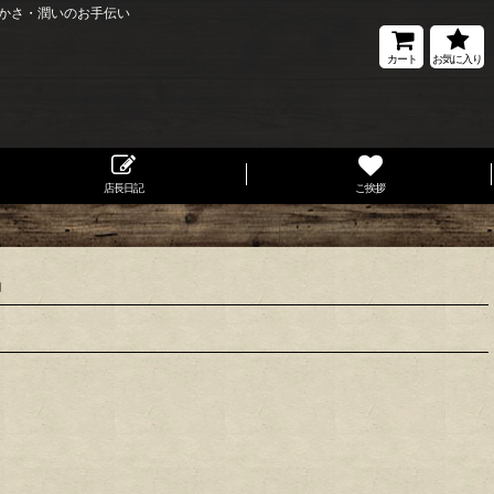
かさ・潤いのお手伝い
カート
お気に入り
店長日記
ご挨拶
』