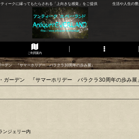
ンティークに縁ってもたらされる「上向きな感覚」をご提供 生活や人生の豊
ご利用案内
ュ・ガーデン 『サマーホリデー バラクラ30周年の歩み展』
ッシュ・ガーデン 『サマーホリデー バラクラ30周年の歩み展
オランジェリー内