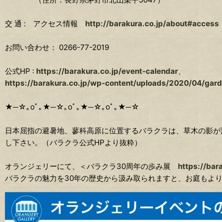
交 通 : アクセス情報
http://barakura.co.jp/about#access
お問い合わせ： 0266-77-2019
公式HP :
https://barakura.co.jp/event-calendar
、
https://barakura.co.jp/wp-content/uploads/2020/04/ga
★─☆｡oﾟ｡★─☆｡oﾟ｡★─☆｡oﾟ｡★─☆
日本屈指の避暑地、蓼科高原に位置するバラクラは、草木の影が
し下さい。（バラクラ公式HPより抜粋）
オランジェリーにて、＜バラクラ30周年の歩み展
https://bar
バラクラの魅力を30年の歴史から汲み取られますと、お庭もよ