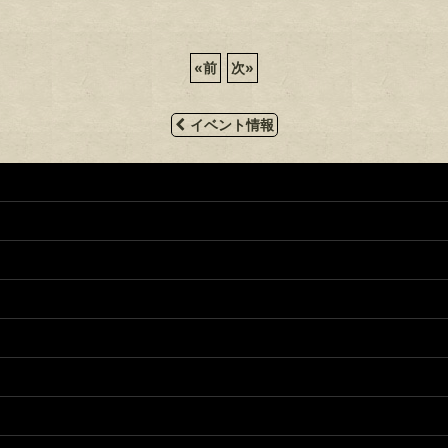
«
前
次
»
イベント情報