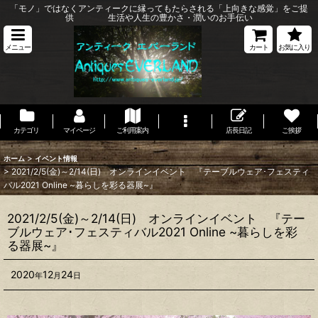
「モノ」ではなくアンティークに縁ってもたらされる「上向きな感覚」をご提
供 生活や人生の豊かさ・潤いのお手伝い
メニュー
カート
お気に入り
カテゴリ
マイページ
ご利用案内
店長日記
ご挨拶
>
ホーム
イベント情報
>
2021/2/5(金)～2/14(日) オンラインイベント 『テーブルウェア･フェスティ
バル2021 Online ~暮らしを彩る器展~』
2021/2/5(金)～2/14(日) オンラインイベント 『テー
ブルウェア･フェスティバル2021 Online ~暮らしを彩
る器展~』
2020
12
24
年
月
日