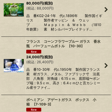
80,000
円
(税別)
(
税込
:
88,000
円
)
品 番KG2-24-1年 代c.1896年 製作国イギ
リス 製作者マッピン ＆ ウェッ
ブ Ｍａｐｐｉｎ ＆ Ｗｅｂｂ （1810
年創業） 素 材シルバープレイテッド…
フランス コーンフラワーブルー ガラス 香水
瓶 パーフュームボトル
[
10-30
]
24,000
円
(税別)
(
税込
:
26,400
円
)
品 番10-30年 代c.1950年 製作国フランス
素 材ガラス、メタル、ファブリック寸 法底
部 八角形 対角線：6.15ｃｍ、底部端〜ポン
プ端：9.5ｃｍ、高さ：6.4ｃｍひと言カシミー
ル産サファイ…
ボヘミアン アゲートガラス ボックス 小
箱
[
7-109-3
]