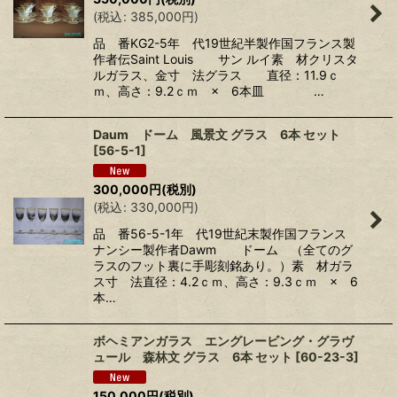
(
税込
:
385,000
円
)
品 番KG2-5年 代19世紀半製作国フランス製
作者伝Saint Louis サン ルイ素 材クリスタ
ルガラス、金寸 法グラス 直径：11.9ｃ
ｍ、高さ：9.2ｃｍ × 6本皿 …
Daum ドーム 風景文 グラス 6本 セット
[
56-5-1
]
300,000
円
(税別)
(
税込
:
330,000
円
)
品 番56-5-1年 代19世紀末製作国フランス
ナンシー製作者Dawm ドーム （全てのグ
ラスのフット裏に手彫刻銘あり。）素 材ガラ
ス寸 法直径：4.2ｃｍ、高さ：9.3ｃｍ × 6
本…
ボヘミアンガラス エングレービング・グラヴ
ュール 森林文 グラス 6本 セット
[
60-23-3
]
150,000
円
(税別)