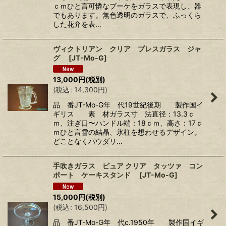
ｃｍひと言可憐なブーケをガラスで表現し、器
でもあります。無色透明のガラスで、ふっくら
した花弁を表…
ヴィクトリアン クリア プレスガラス ジャ
グ
[
JT-Mo-G
]
13,000
円
(税別)
(
税込
:
14,300
円
)
品 番JT-Mo-G年 代19世紀後期 製作国イ
ギリス 素 材ガラス寸 法直径：13.3ｃ
ｍ、注ぎ口〜ハンドル端：18ｃｍ、高さ：17ｃ
ｍひと言雪の結晶、氷柱を想わせるデザイン。
どことなくパウダリ…
手吹きガラス ピュア クリア タッツァ コン
ポート ケーキスタンド
[
JT-Mo-G
]
15,000
円
(税別)
(
税込
:
16,500
円
)
品 番JT-Mo-G年 代c.1950年 製作国イギ