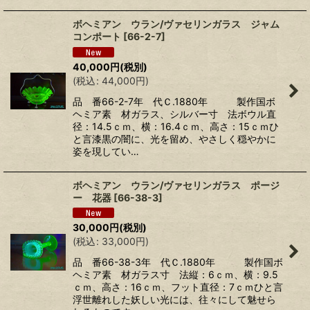
ボヘミアン ウラン/ヴァセリンガラス ジャム
コンポート
[
66-2-7
]
40,000
円
(税別)
(
税込
:
44,000
円
)
品 番66-2-7年 代Ｃ.1880年 製作国ボ
ヘミア素 材ガラス、シルバー寸 法ボウル直
径：14.5ｃｍ、横：16.4ｃｍ、高さ：15ｃｍひ
と言漆黒の闇に、光を留め、やさしく穏やかに
姿を現してい…
ボヘミアン ウラン/ヴァセリンガラス ポージ
ー 花器
[
66-38-3
]
30,000
円
(税別)
(
税込
:
33,000
円
)
品 番66-38-3年 代Ｃ.1880年 製作国ボ
ヘミア素 材ガラス寸 法縦：6ｃｍ、横：9.5
ｃｍ、高さ：16ｃｍ、フット直径：7ｃｍひと言
浮世離れした妖しい光には、往々にして魅せら