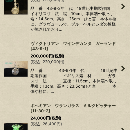
品 番 43-9-3年 代 19世紀中期製作国
イギリス寸 法 縦：10cm、本体端〜取っ手
端：14.5cm、高さ：25cm ひと言 本体や栓
に、グラヴュールで、ブルーベルとシダの模様
が施されており…
ヴィクトリアン ワインデカンタ ガーランド
[
43-9-1
]
200,000
円
(税別)
(
税込
:
220,000
円
)
品 番 43-9-1年 代 19世紀中
期製作国 イギリス素 材 ガラ
ス寸 法 直径：11.5cm、本体端〜取っ
手端：13cm、高さ：23.5cmひと言 本
体や栓に、…
ボヘミアン ウランガラス ミルクピッチャー
[
11-30-2
]
24,000
円
(税別)
(
税込
:
26,400
円
)