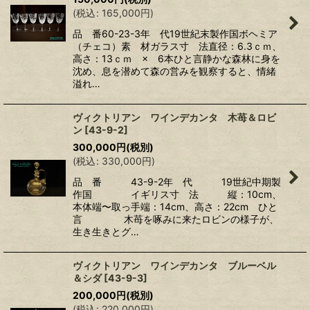
(
税込
:
165,000
円
)
品 番60-23-3年 代19世紀末製作国ボヘミア
（チェコ）素 材ガラス寸 法直径：6.3ｃｍ、
高さ：13ｃｍ × 6本ひと言静かな森林に身を
沈め、息を潜めて森の営みを観察すると、情緒
溢れ…
ヴィクトリアン ワインデカンタ 木苺＆ロビ
ン
[
43-9-2
]
300,000
円
(税別)
(
税込
:
330,000
円
)
品 番 43-9-2年 代 19世紀中期製
作国 イギリス寸 法 縦：10cm、
本体端〜取っ手端：14cm、高さ：22cm ひと
言 木苺を啄みに来たロビンの様子が、
生き生きとグ…
ヴィクトリアン ワインデカンタ ブルーベル
＆シダ
[
43-9-3
]
200,000
円
(税別)
(
税込
:
220,000
円
)