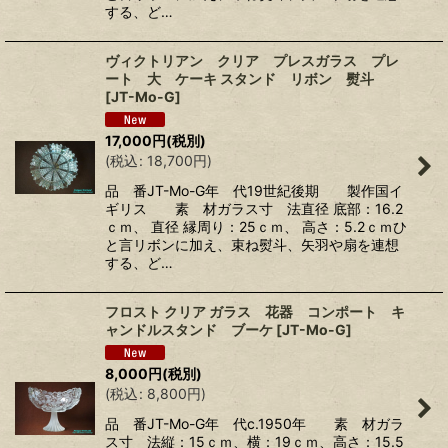
する、ど…
ヴィクトリアン クリア プレスガラス プレ
ート 大 ケーキ スタンド リボン 熨斗
[
JT-Mo-G
]
17,000
円
(税別)
(
税込
:
18,700
円
)
品 番JT-Mo-G年 代19世紀後期 製作国イ
ギリス 素 材ガラス寸 法直径 底部：16.2
ｃｍ、 直径 縁周り：25ｃｍ、 高さ：5.2ｃｍひ
と言リボンに加え、束ね熨斗、矢羽や扇を連想
する、ど…
フロスト クリア ガラス 花器 コンポート キ
ャンドルスタンド ブーケ
[
JT-Mo-G
]
8,000
円
(税別)
(
税込
:
8,800
円
)
品 番JT-Mo-G年 代c.1950年 素 材ガラ
ス寸 法縦：15ｃｍ、横：19ｃｍ、高さ：15.5