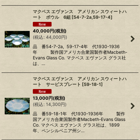
マクベス エヴァンス アメリカン スウィートハ
ート ボウル 6組
[
54-7-2a,59-17-4
]
40,000
円
(税別)
(
税込
:
44,000
円
)
品 番54-7-2a, 59-17-4年 代1930-1936
年 製作国アメリカ合衆国製作者Macbeth-
Evans Glass Co. マクベス エヴァンス グラス社
は、…
マクベス エヴァンス アメリカン スウィートハ
ート サービスプレート
[
59-18-1
]
13,000
円
(税別)
(
税込
:
14,300
円
)
品 番59-18-1年 代1930-1936年 製作
国アメリカ合衆国製作者Macbeth-Evans Glass
Co. マクベス エヴァンス グラス社は、1899
年、ペンシルベニア州シ…