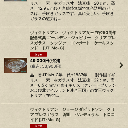
リス 素 材ガラス寸 法直径：20ｃｍ、高
さ：12.9ｃｍひと言純粋無垢で無色透明のガラ
スは、手吹きガラスです。真に美しい。手吹き
ガラスの魅力は…
ヴィクトリアン ヴィクトリア女王 在位50周年
記念式典 ゴールデン・ジュビリー クリア プレ
スガラス タッツァ コンポート ケーキスタ
ンド
[
JT-Mo-G
]
49,000
円
(税別)
(
税込
:
53,900
円
)
品 番JT-Mo-G年 代c.1887年 製作国イギ
リス 素 材ガラス寸 法直径：22ｃｍ、高
さ：8.5ｃｍひと言イギリス（グレートブリテン
および北アイルランド連合王国）の女王ヴィク
トリア（在位1…
ヴィクトリアン ジョージ ダビッドソン クリ
ア プレスガラス 深皿 ペンデュラム トロコ
イド
[
JT-Mo-G
]