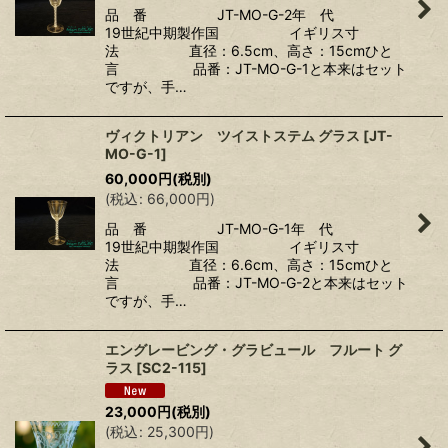
品 番 JT-MO-G-2年 代
19世紀中期製作国 イギリス寸
法 直径：6.5cm、高さ：15cmひと
言 品番：JT-MO-G-1と本来はセット
ですが、手…
ヴィクトリアン ツイストステム グラス
[
JT-
MO-G-1
]
60,000
円
(税別)
(
税込
:
66,000
円
)
品 番 JT-MO-G-1年 代
19世紀中期製作国 イギリス寸
法 直径：6.6cm、高さ：15cmひと
言 品番：JT-MO-G-2と本来はセット
ですが、手…
エングレービング・グラビュール フルート グ
ラス
[
SC2-115
]
23,000
円
(税別)
(
税込
:
25,300
円
)