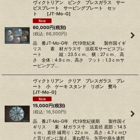
ヴィクトリアン ピンク プレスガラス サー
ビスプレート サービングプレート セッ
絞り込む
ト
[
JT-Mo-G
]
60,000
円
(税別)
(
税込
:
66,000
円
)
品 番JT-Mo-G年 代19世紀末 製作国イギ
リス 素 材ガラス寸 法双耳サービスプレ
ート 縦：23.5ｃｍ、 横：27ｃｍ、 高
さ 全体：4.9ｃｍ、高さ フット：1.3ｃｍサ
ービングプ…
ヴィクトリアン クリア プレスガラス プレ
ート 小 ケーキ スタンド リボン 熨斗
[
JT-Mo-G
]
15,000
円
(税別)
(
税込
:
16,500
円
)
品 番JT-Mo-G年 代19世紀後期 製作国イ
ギリス 素 材ガラス寸 法直径 底部：14.5
ｃｍ、 直径 縁周り：22ｃｍ、 高さ：4.7ｃｍひ
と言リボンに加え、束ね熨斗、矢羽や扇を連想