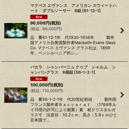
マクベス エヴァンス アメリカン スウィートハ
ート ダブルソーサー 6組
[
61-12-1
]
90,000
円
(税別)
(
税込
:
99,000
円
)
品 番61-12-1年 代1930-1936年 製作
国アメリカ合衆国製作者Macbeth-Evans Glass
Co. マクベス エヴァンス グラス社は、1899
年、ペンシルベニア州シ…
バカラ シャンパーニュ クゥプ シャルム シ
ャンパングラス 6個組
[
56-1-2-1
]
100,000
円
(税別)
(
税込
:
110,000
円
)
品 番56-1-2-1年 代20世紀初頭 製作国
フランス製作者Ｂａｃｃａｒａｔ （1764年ル
イ15世の許可により創業）素 材クリスタルガ
ラス寸 法直径：10.2ｃｍ、高さ：5.9ｃｍひと
言本国で…