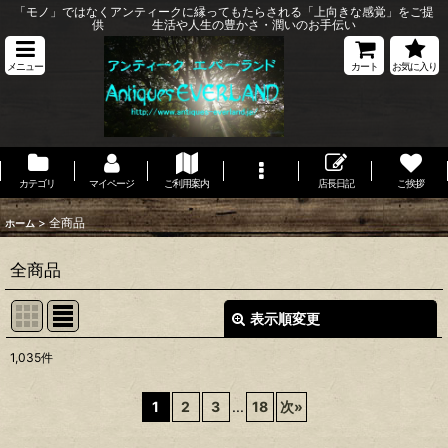
「モノ」ではなくアンティークに縁ってもたらされる「上向きな感覚」をご提
供 生活や人生の豊かさ・潤いのお手伝い
メニュー
カート
お気に入り
カテゴリ
マイページ
ご利用案内
店長日記
ご挨拶
>
全商品
ホーム
全商品
表示順変更
閉じる
1,035
件
表示数
:
1
2
3
...
18
次
»
並び順
: