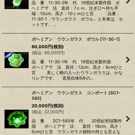
品 番 11-30-2年 代 19世紀末製作国 ボ
ヘミア寸 法 直径：7ｃｍ、注ぎ口〜持ち手
端：10cm、高さ：10ｃｍひと言 「品番：
11-30-1 ウランガラス ボウル」と本来は、セ
ットです。…
ボヘミアン ウランガラス ボウル
[
11-30-1
]
60,000
円
(税別)
(
税込
:
66,000
円
)
品 番 11-30-1年 代 19世紀末製作国
ボヘミア寸 法 直径：12cm、高さ：9cmひと
言 美しく柄の入ったウランガラスは、かな
りレアです。 造形自体6弁の…
ボヘミアン ウランガラス コンポート
[
SC1-
585
]
20,000
円
(税別)
(
税込
:
22,000
円
)
品 番 SC1-585年 代 20世紀初頭製作
国 ボヘミア寸 法 直径：18cm、高さ：
5cmひと言 ウランガラス独特の何とも言えな