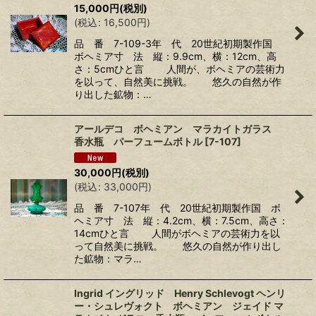
15,000
円
(税別)
(
税込
:
16,500
円
)
品 番 7-109-3年 代 20世紀初期製作国
ボヘミア寸 法 縦：9.9cm、横：12cm、高
さ：5cmひと言 人間が、ボヘミアの芸術力
を以って、自然美に挑戦。 悠久の自然が作
り出した鉱物：…
アールデコ ボヘミアン マラカイトガラス
香水瓶 パーフュームボトル
[
7-107
]
30,000
円
(税別)
(
税込
:
33,000
円
)
品 番 7-107年 代 20世紀初期製作国 ボ
ヘミア寸 法 縦：4.2cm、横：7.5cm、高さ：
14cmひと言 人間がボヘミアの芸術力を以
って自然美に挑戦。 悠久の自然が作り出し
た鉱物：マラ…
Ingrid イングリッド Henry Schlevogt ヘンリ
ー・シュレヴォクト ボヘミアン ジェイド マ