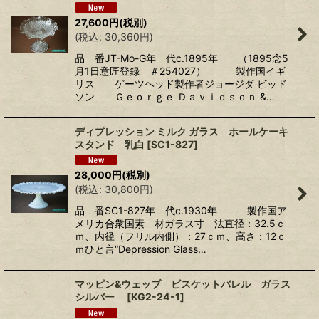
27,600
円
(税別)
(
税込
:
30,360
円
)
品 番JT-Mo-G年 代c.1895年 （1895念5
月1日意匠登録 ＃254027） 製作国イギ
リス ゲーツヘッド製作者ジョージダ ビッド
ソン Ｇｅｏｒｇｅ Ｄａｖｉｄｓｏｎ &…
ディプレッション ミルク ガラス ホールケーキ
スタンド 乳白
[
SC1-827
]
28,000
円
(税別)
(
税込
:
30,800
円
)
品 番SC1-827年 代c.1930年 製作国ア
メリカ合衆国素 材ガラス寸 法直径：32.5ｃ
ｍ、内径（フリル内側）：27ｃｍ、高さ：12ｃ
ｍひと言“Depression Glass…
マッピン&ウェッブ ビスケットバレル ガラス
シルバー
[
KG2-24-1
]