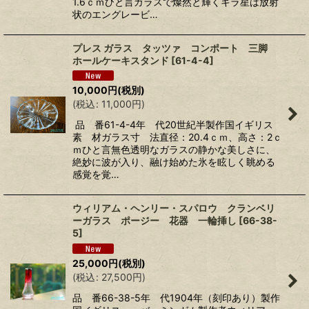
1.6ｃｍひと言ガラスで燦然と輝くキラ星は放射
状のエングレービ…
プレス ガラス タッツァ コンポート 三脚
ホールケーキスタンド
[
61-4-4
]
10,000
円
(税別)
(
税込
:
11,000
円
)
品 番61-4-4年 代20世紀半製作国イギリス
素 材ガラス寸 法直径：20.4ｃｍ、高さ：2ｃ
ｍひと言無色透明なガラスの静かな美しさに、
絶妙に波が入り、融け始めた氷を眩しく眺める
感覚を覚…
ウィリアム・ヘンリー・スパロウ クランベリ
ーガラス ポージー 花器 一輪挿し
[
66-38-
5
]
25,000
円
(税別)
(
税込
:
27,500
円
)
品 番66-38-5年 代1904年（刻印あり）製作