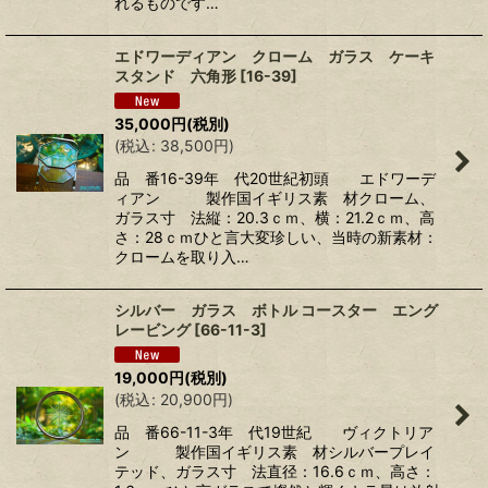
れるものです…
エドワーディアン クローム ガラス ケーキ
スタンド 六角形
[
16-39
]
35,000
円
(税別)
(
税込
:
38,500
円
)
品 番16-39年 代20世紀初頭 エドワーデ
ィアン 製作国イギリス素 材クローム、
ガラス寸 法縦：20.3ｃｍ、横：21.2ｃｍ、高
さ：28ｃｍひと言大変珍しい、当時の新素材：
クロームを取り入…
シルバー ガラス ボトル コースター エング
レービング
[
66-11-3
]
19,000
円
(税別)
(
税込
:
20,900
円
)
品 番66-11-3年 代19世紀 ヴィクトリア
ン 製作国イギリス素 材シルバープレイ
テッド、ガラス寸 法直径：16.6ｃｍ、高さ：