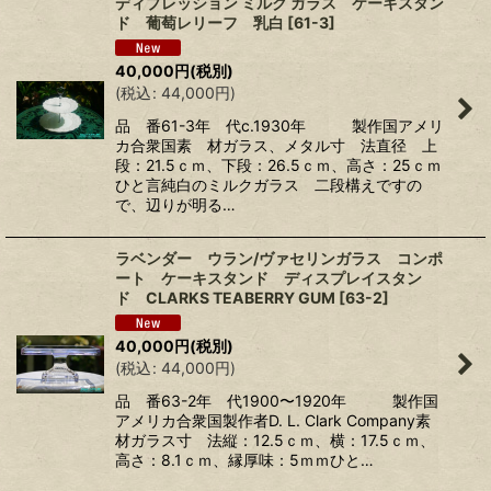
ディプレッション ミルク ガラス ケーキスタン
ド 葡萄レリーフ 乳白
[
61-3
]
40,000
円
(税別)
(
税込
:
44,000
円
)
品 番61-3年 代c.1930年 製作国アメリ
カ合衆国素 材ガラス、メタル寸 法直径 上
段：21.5ｃｍ、下段：26.5ｃｍ、高さ：25ｃｍ
ひと言純白のミルクガラス 二段構えですの
で、辺りが明る…
ラベンダー ウラン/ヴァセリンガラス コンポ
ート ケーキスタンド ディスプレイスタン
ド CLARKS TEABERRY GUM
[
63-2
]
40,000
円
(税別)
(
税込
:
44,000
円
)
品 番63-2年 代1900〜1920年 製作国
アメリカ合衆国製作者D. L. Clark Company素
材ガラス寸 法縦：12.5ｃｍ、横：17.5ｃｍ、
高さ：8.1ｃｍ、縁厚味：5ｍｍひと…