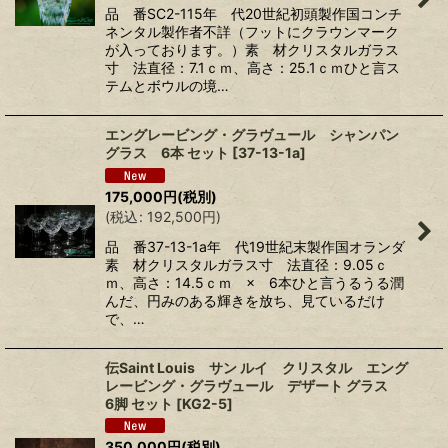
品 番SC2-115年 代20世紀初頭製作国コンチ
ネンタル製作者不詳（フットにクラウンマーク
が入っております。）素 材クリスタルガラス
寸 法直径：7.1ｃｍ、高さ：25.1ｃｍひと言ス
テムとボウルの境…
エングレービング・グラヴュール シャンパン
グラス 6本 セット
[
37-13-1a
]
175,000
円
(税別)
(
税込
:
192,500
円
)
品 番37-13-1a年 代19世紀末製作国オランダ
素 材クリスタルガラス寸 法直径：9.05ｃ
ｍ、高さ：14.5ｃｍ × 6本ひと言うるうる潤
んだ、円みのある輝きを放ち、見ているだけ
で、…
伝Saint Louis サン ルイ クリスタル エング
レービング・グラヴュール デザート グラス
6脚 セット
[
KG2-5
]
350,000
円
(税別)