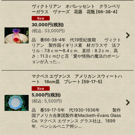
ヴィクトリアン オパレッセント クランベリ
ーガラス ヴァーズ 花器 花瓶
[
66-38-4
]
30,000
円
(税別)
(
税込
:
33,000
円
)
品 番66-38-4年 代19世紀後期 ヴィクト
リアン 製作国イギリス素 材ガラス寸 法フ
リル：7.8ｃｍ〜8.4ｃｍ、直径：8.2ｃｍ、高
さ：11.3ｃｍひと言「愛や情熱の魔法のポーシ
ョンが入った…
マクベス エヴァンス アメリカン スウィートハ
ート 16cm皿 プレート
[
59-17-5
]
5,000
円
(税別)
(
税込
:
5,500
円
)
品 番59-17-5年 代1930-1936年 製作
国アメリカ合衆国製作者Macbeth-Evans Glass
Co. マクベス エヴァンス グラス社は、1899
年、ペンシルベニア州シ…