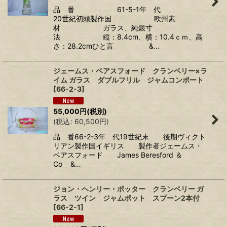
品 番 61-5-1年 代
20世紀初頭製作国 欧州素
材 ガラス、純銀寸
法 縦：8.4cm、横：10.4ｃｍ、高
さ：28.2cmひと言 &…
ジェームス・ベアスフォード クランベリー×ラ
イム ガラス ダブルフリル ジャムコンポート
[
66-2-3
]
55,000
円
(税別)
(
税込
:
60,500
円
)
品 番66-2-3年 代19世紀末 後期ヴィクト
リアン製作国イギリス 製作者ジェームス・
ベアスフォード James Beresford ＆
Co &…
ジョン・ヘンリー・ポッター クランベリー ガ
ラス ツイン ジャムポット スプーン2本付
[
66-2-1
]