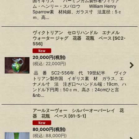
国イギリス バーミンガム製作者ウィリア
ム・ヘンリー・スパロウ William Henry
Sparrow素 材純銀、ガラス寸 法直径：5ｃ
ｍ、高…
ヴィクトリアン セロリハンドル エナメル
ウォーター ジャグ 花器 花瓶 ベース
[
SC2-
556
]
20,000
円
(税別)
(
税込
:
22,000
円
)
品 番 SC2-556年 代 19世紀半 ヴィク
トリアン製作国 イギリス素 材 ガラス、エ
ナメル寸 法 注ぎ口〜ハンドル端：19cm、ハ
ンドル下円周：50ｃｍ、高さ：24cmひと言
&nb…
アールヌーヴォー シルバーオーバーレイ 花
器 花瓶 ベース
[
61-5-1
]
80,000
円
(税別)
(
税込
:
88,000
円
)