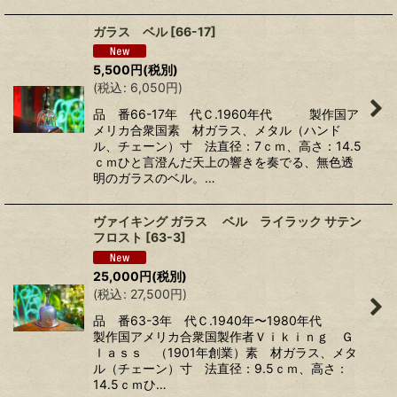
ガラス ベル
[
66-17
]
5,500
円
(税別)
(
税込
:
6,050
円
)
品 番66-17年 代Ｃ.1960年代 製作国ア
メリカ合衆国素 材ガラス、メタル（ハンド
ル、チェーン）寸 法直径：7ｃｍ、高さ：14.5
ｃｍひと言澄んだ天上の響きを奏でる、無色透
明のガラスのベル。…
ヴァイキング ガラス ベル ライラック サテン
フロスト
[
63-3
]
25,000
円
(税別)
(
税込
:
27,500
円
)
品 番63-3年 代Ｃ.1940年〜1980年代
製作国アメリカ合衆国製作者Ｖｉｋｉｎｇ Ｇ
ｌａｓｓ （1901年創業）素 材ガラス、メタ
ル（チェーン）寸 法直径：9.5ｃｍ、高さ：
14.5ｃｍひ…