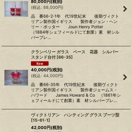
80,000
円
(税別)
(
税込
:
88,000
円
)
品 番66-2-1年 代19世紀末 後期ヴィクト
リアン製作国イギリス 製作者ジョン・ヘン
リー・ポッター Joun Henry Potter
（1884年シェフィールドにて創業）素 材シル
バープレ…
クランベリー ガラス ベース 花器 シルバー
スタンド台付
[
66-35
]
40,000
円
(税別)
(
税込
:
44,000
円
)
品 番66-35年 代19世紀末 後期ヴィクト
リアン製作国イギリス 製作者ジェームス・
ハワード James Howard & Co （1861年シ
ェフィールドにて創業）素 材シルバープレ…
ヴィクトリアン ハンティング グラス ブーツ型
[
15-61-1
]
42,000
円
(税別)