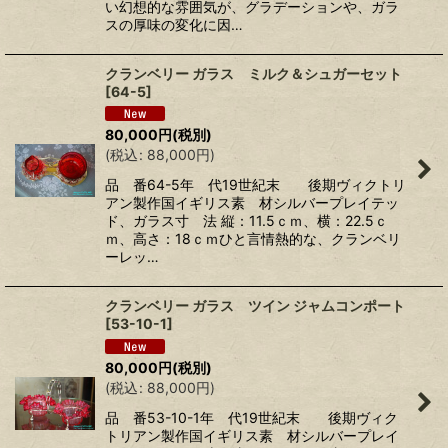
い幻想的な雰囲気が、グラデーションや、ガラ
スの厚味の変化に因…
クランベリー ガラス ミルク＆シュガーセット
[
64-5
]
80,000
円
(税別)
(
税込
:
88,000
円
)
品 番64-5年 代19世紀末 後期ヴィクトリ
アン製作国イギリス素 材シルバープレイテッ
ド、ガラス寸 法 縦：11.5ｃｍ、横：22.5ｃ
ｍ、高さ：18ｃｍひと言情熱的な、クランベリ
ーレッ…
クランベリー ガラス ツイン ジャムコンポート
[
53-10-1
]
80,000
円
(税別)
(
税込
:
88,000
円
)
品 番53-10-1年 代19世紀末 後期ヴィク
トリアン製作国イギリス素 材シルバープレイ