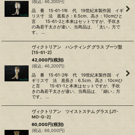
(
税込
:
46,200
円
)
品 番 15-61-1年 代 19世紀末製作国 イギ
リス寸 法 底長さ：6.5cm、高さ：10cmひと
言 15-61-2と本来はセットですが、手吹き
の為若干太さが違い、当商品は、「太い」方で
す。 …
ヴィクトリアン ハンティング グラス ブーツ型
[
15-61-2
]
42,000
円
(税別)
(
税込
:
46,200
円
)
品 番 15-61-2年 代 19世紀末製作国 イ
ギリス寸 法 底長さ：6.5cm、高さ：10cmひ
と言 15-61-1と本来はセットですが、手吹
きの為若干太さが違い、当商品は、「細い」方
です。 …
ヴィクトリアン ツイストステム グラス
[
JT-
MO-G-2
]
60,000
円
(税別)
(
税込
:
66,000
円
)