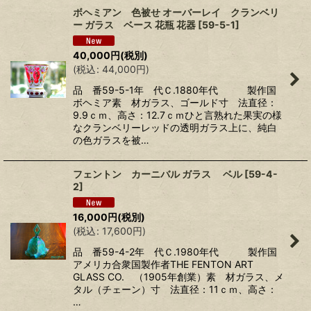
ボヘミアン 色被せ オーバーレイ クランベリ
ー ガラス ベース 花瓶 花器
[
59-5-1
]
40,000
円
(税別)
(
税込
:
44,000
円
)
品 番59-5-1年 代Ｃ.1880年代 製作国
ボヘミア素 材ガラス、ゴールド寸 法直径：
9.9ｃｍ、高さ：12.7ｃｍひと言熟れた果実の様
なクランベリーレッドの透明ガラス上に、純白
の色ガラスを被…
フェントン カーニバル ガラス ベル
[
59-4-
2
]
16,000
円
(税別)
(
税込
:
17,600
円
)
品 番59-4-2年 代Ｃ.1980年代 製作国
アメリカ合衆国製作者THE FENTON ART
GLASS CO. （1905年創業）素 材ガラス、メ
タル（チェーン）寸 法直径：11ｃｍ、高さ：
…