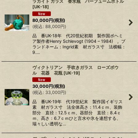
ラカイト ガラス 香水瓶 パーフュームボトル
[
UK-18
]
80,000
円
(税別)
(
税込
:
88,000
円
)
品 番UK-18年 代20世紀初期 製作国ボヘミ
ア製作者Henry Schlevogt (1904 – 1984) , ブ
ランドネーム：Ingrid素 材ガラス寸 法横幅：
9.…
ヴィクトリアン 手吹きガラス ローズボウ
ル 花器 花瓶
[
UK-19
]
30,000
円
(税別)
(
税込
:
33,000
円
)
品 番UK-19年 代19世紀末 製作国イギリス
素 材ガラス寸 法全体高さ：11.4ｃｍ、装飾
部分 直径：12.5ｃｍ、器部分 直径：8.4ｃ
ｍ、高さ：6.7ｃｍひと言水や氷を連想する、
瑞々しい透明な…