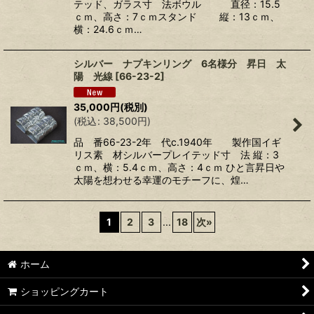
テッド、ガラス寸 法ボウル 直径：15.5
ｃｍ、高さ：7ｃｍスタンド 縦：13ｃｍ、
横：24.6ｃｍ…
シルバー ナプキンリング 6名様分 昇日 太
陽 光線
[
66-23-2
]
35,000
円
(税別)
(
税込
:
38,500
円
)
品 番66-23-2年 代c.1940年 製作国イギ
リス素 材シルバープレイテッド寸 法 縦：3
ｃｍ、横：5.4ｃｍ、高さ：4ｃｍ ひと言昇日や
太陽を想わせる幸運のモチーフに、煌…
1
2
3
...
18
次
»
ホーム
ショッピングカート