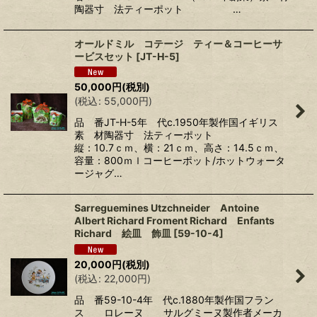
陶器寸 法ティーポット …
オールドミル コテージ ティー＆コーヒーサ
ービスセット
[
JT-H-5
]
50,000
円
(税別)
(
税込
:
55,000
円
)
品 番JT-H-5年 代c.1950年製作国イギリス
素 材陶器寸 法ティーポット
縦：10.7ｃｍ、横：21ｃｍ、高さ：14.5ｃｍ、
容量：800ｍｌコーヒーポット/ホットウォータ
ージャグ…
Sarreguemines Utzchneider Antoine
Albert Richard Froment Richard Enfants
Richard 絵皿 飾皿
[
59-10-4
]
20,000
円
(税別)
(
税込
:
22,000
円
)
品 番59-10-4年 代c.1880年製作国フラン
ス ロレーヌ サルグミーヌ製作者メーカ