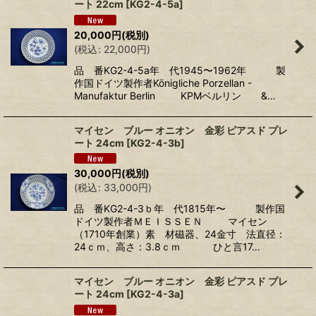
ート 22cm
[
KG2-4-5a
]
20,000
円
(税別)
(
税込
:
22,000
円
)
品 番KG2-4-5a年 代1945〜1962年 製
作国ドイツ製作者Königliche Porzellan -
Manufaktur Berlin KPMベルリン &…
マイセン ブルー オニオン 金彩 ピアスド プレ
ート 24cm
[
KG2-4-3b
]
30,000
円
(税別)
(
税込
:
33,000
円
)
品 番KG2-4-3ｂ年 代1815年〜 製作国
ドイツ製作者ＭＥＩＳＳＥＮ マイセン
（1710年創業）素 材磁器、24金寸 法直径：
24ｃｍ、高さ：3.8ｃｍ ひと言17…
マイセン ブルー オニオン 金彩 ピアスド プレ
ート 24cm
[
KG2-4-3a
]