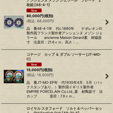
アンシェンヌ メゾン ジェラール プレート 2
枚組
[
48-4-1
]
80,000
円
(税別)
(
税込
:
88,000
円
)
品 番48-4-1年 代c.1880年 ナポレオンIII
製作国フランス製作者アンシェンヌ メゾン ジェ
ラール ancienne Maison Gerard素 材磁器
寸 法直径：21.6ｃｍ、高さ：…
コテージ カップ ＆ ダブル ソーサー
[
JT-MO-
C
]
15,000
円
(税別)
(
税込
:
16,500
円
)
品 番JT-MO-EP年 代1935年4月、5月（バッ
クスタンプあり。）製作国イギリス製作者
EMPIRE PORCELAIN Co.Ltd.,素 材陶器寸 法
カップ 直径：7.9ｃｍ…
ロイヤル スタフォード ソルト＆ペッパー セッ
ト Old English Oak
[
48-21-5
]