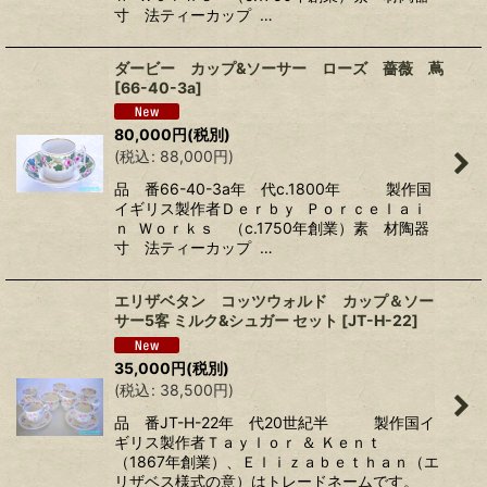
寸 法ティーカップ …
ダービー カップ&ソーサー ローズ 薔薇 蔦
[
66-40-3a
]
80,000
円
(税別)
(
税込
:
88,000
円
)
品 番66-40-3a年 代c.1800年 製作国
イギリス製作者Ｄｅｒｂｙ Ｐｏｒｃｅｌａｉ
ｎ Ｗｏｒｋｓ （c.1750年創業）素 材陶器
寸 法ティーカップ …
エリザベタン コッツウォルド カップ＆ソー
サー5客 ミルク&シュガー セット
[
JT-H-22
]
35,000
円
(税別)
(
税込
:
38,500
円
)
品 番JT-H-22年 代20世紀半 製作国イ
ギリス製作者Ｔａｙｌｏｒ ＆ Ｋｅｎｔ
（1867年創業）、Ｅｌｉｚａｂｅｔｈａｎ（エ
リザベス様式の意）はトレードネームです。