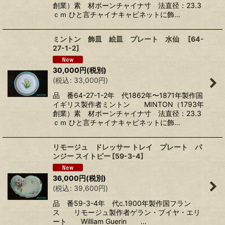
創業）素 材ボーンチャイナ寸 法直径：23.3
ｃｍ ひと言チャイナキャビネットに飾…
ミントン 飾皿 絵皿 プレート 水仙
[
64-
27-1-2
]
30,000
円
(税別)
(
税込
:
33,000
円
)
品 番64-27-1-2年 代1862年〜1871年製作国
イギリス製作者ミントン MINTON（1793年
創業）素 材ボーンチャイナ寸 法直径：23.3
ｃｍ ひと言チャイナキャビネットに飾…
リモージュ ドレッサー トレイ プレート パ
ンジー スイトピー
[
59-3-4
]
36,000
円
(税別)
(
税込
:
39,600
円
)
品 番59-3-4年 代c.1900年製作国フラン
ス リモージュ製作者ゲラン・プイヤ・エリ
ート William Guerin …