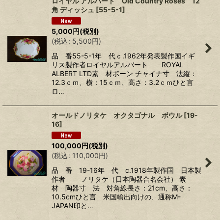
ロイヤル アルバート Old Country Roses 12
角 ディッシュ
[
55-5-1
]
5,000
円
(税別)
(
税込
:
5,500
円
)
品 番55-5-1年 代ｃ.1962年発表製作国イギ
リス製作者ロイヤルアルバート ROYAL
ALBERT LTD素 材ボーン チャイナ寸 法縦：
12.3ｃｍ、横：15ｃｍ、高さ：3.2ｃｍひと言
ロ…
オールドノリタケ オクタゴナル ボウル
[
19-
16
]
100,000
円
(税別)
(
税込
:
110,000
円
)
品 番 19-16年 代 c.1918年製作国 日本製
作者 ノリタケ（日本陶器合名会社） 素
材 陶器寸 法 対角線長さ：21cm、高さ：
10.5cmひと言 米国輸出向けの、通称M-
JAPAN印と…