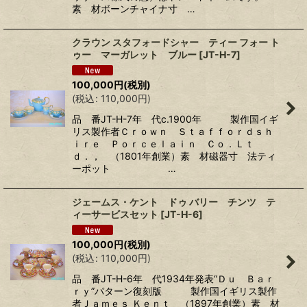
素 材ボーンチャイナ寸 …
クラウン スタフォードシャー ティー フォー ト
ゥー マーガレット ブルー
[
JT-H-7
]
100,000
円
(税別)
(
税込
:
110,000
円
)
品 番JT-H-7年 代c.1900年 製作国イギ
リス製作者Ｃｒｏｗｎ Ｓｔａｆｆｏｒｄｓｈ
ｉｒｅ Ｐｏｒｃｅｌａｉｎ Ｃｏ．Ｌｔ
ｄ．， （1801年創業）素 材磁器寸 法ティ
ーポット …
ジェームス・ケント ドゥ バリー チンツ テ
ィーサービスセット
[
JT-H-6
]
100,000
円
(税別)
(
税込
:
110,000
円
)
品 番JT-H-6年 代1934年発表“Ｄｕ Ｂａｒ
ｒｙ”パターン復刻版 製作国イギリス製作
者Ｊａｍｅｓ Ｋｅｎｔ （1897年創業）素 材