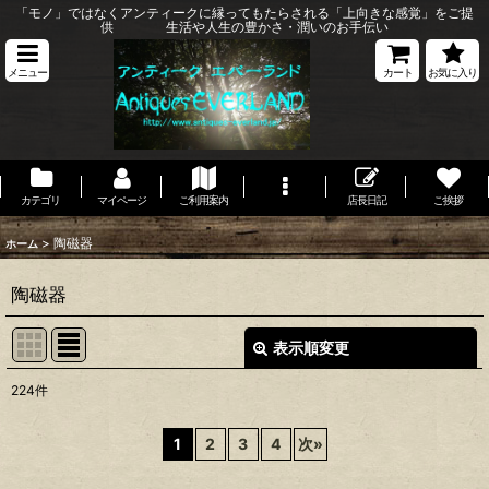
「モノ」ではなくアンティークに縁ってもたらされる「上向きな感覚」をご提
供 生活や人生の豊かさ・潤いのお手伝い
メニュー
カート
お気に入り
カテゴリ
マイページ
ご利用案内
店長日記
ご挨拶
>
陶磁器
ホーム
陶磁器
表示順変更
閉じる
224
件
サブカテゴリ
:
1
2
3
4
次
»
表示数
: