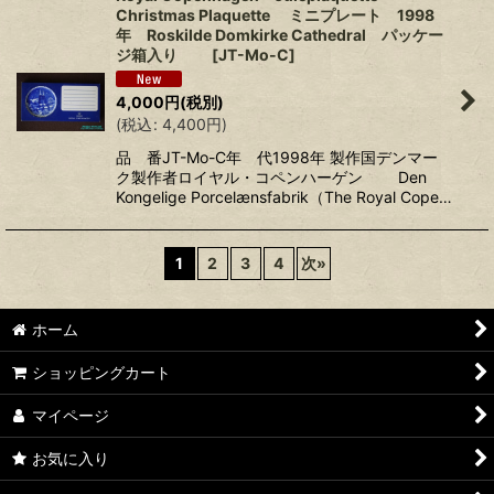
Christmas Plaquette ミニプレート 1998
年 Roskilde Domkirke Cathedral パッケー
ジ箱入り
[
JT-Mo-C
]
4,000
円
(税別)
(
税込
:
4,400
円
)
品 番JT-Mo-C年 代1998年 製作国デンマー
ク製作者ロイヤル・コペンハーゲン Den
Kongelige Porcelænsfabrik（The Royal Cope…
1
2
3
4
次
»
ホーム
ショッピングカート
マイページ
お気に入り