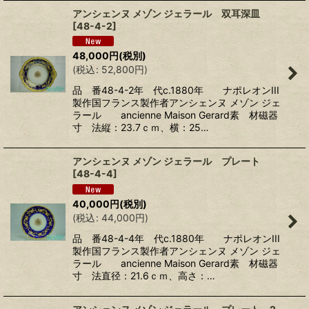
アンシェンヌ メゾン ジェラール 双耳深皿
[
48-4-2
]
48,000
円
(税別)
(
税込
:
52,800
円
)
品 番48-4-2年 代c.1880年 ナポレオンIII
製作国フランス製作者アンシェンヌ メゾン ジェ
ラール ancienne Maison Gerard素 材磁器
寸 法縦：23.7ｃｍ、横：25…
アンシェンヌ メゾン ジェラール プレート
[
48-4-4
]
40,000
円
(税別)
(
税込
:
44,000
円
)
品 番48-4-4年 代c.1880年 ナポレオンIII
製作国フランス製作者アンシェンヌ メゾン ジェ
ラール ancienne Maison Gerard素 材磁器
寸 法直径：21.6ｃｍ、高さ：…