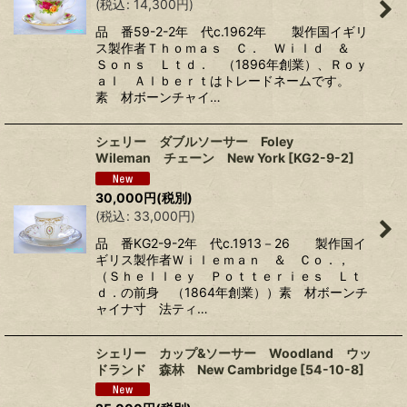
(
税込
:
14,300
円
)
品 番59-2-2年 代c.1962年 製作国イギリ
ス製作者Ｔｈｏｍａｓ Ｃ． Ｗｉｌｄ ＆
Ｓｏｎｓ Ｌｔｄ． （1896年創業）、Ｒｏｙ
ａｌ Ａｌｂｅｒｔはトレードネームです。
素 材ボーンチャイ…
シェリー ダブルソーサー Foley
Wileman チェーン New York
[
KG2-9-2
]
30,000
円
(税別)
(
税込
:
33,000
円
)
品 番KG2-9-2年 代c.1913－26 製作国イ
ギリス製作者Ｗｉｌｅｍａｎ ＆ Ｃｏ．，
（Ｓｈｅｌｌｅｙ Ｐｏｔｔｅｒｉｅｓ Ｌｔ
ｄ．の前身 （1864年創業））素 材ボーンチ
ャイナ寸 法ティ…
シェリー カップ&ソーサー Woodland ウッ
ドランド 森林 New Cambridge
[
54-10-8
]