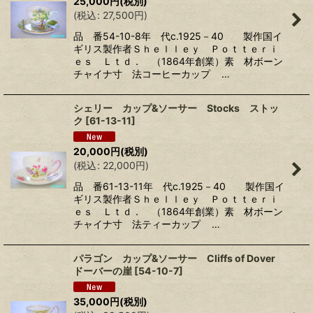
25,000
円
(税別)
(
税込
:
27,500
円
)
品 番54-10-8年 代c.1925－40 製作国イ
ギリス製作者Ｓｈｅｌｌｅｙ Ｐｏｔｔｅｒｉ
ｅｓ Ｌｔｄ． （1864年創業）素 材ボーン
チャイナ寸 法コーヒーカップ …
シェリー カップ&ソーサー Stocks ストッ
ク
[
61-13-11
]
20,000
円
(税別)
(
税込
:
22,000
円
)
品 番61-13-11年 代c.1925－40 製作国イ
ギリス製作者Ｓｈｅｌｌｅｙ Ｐｏｔｔｅｒｉ
ｅｓ Ｌｔｄ． （1864年創業）素 材ボーン
チャイナ寸 法ティーカップ …
パラゴン カップ&ソーサー Cliffs of Dover
ドーバーの崖
[
54-10-7
]
35,000
円
(税別)