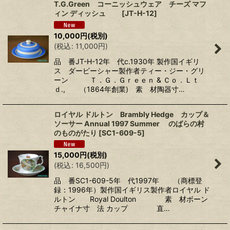
T.G.Green コーニッシュウェア チーズ マフ
ィン ディッシュ
[
JT-H-12
]
並び順
:
10,000
円
(税別)
(
税込
:
11,000
円
)
絞り込む
品 番JT-H-12年 代c.1930年 製作国イギリ
ス ダービーシャー製作者ティー・ジー・グリ
ーン Ｔ．Ｇ．Ｇｒｅｅｎ & Ｃｏ．Ｌｔ
ｄ., （1864年創業) 素 材陶器寸…
ロイヤル ドルトン Brambly Hedge カップ＆
ソーサー Annual 1997 Summer のばらの村
のものがたり
[
SC1-609-5
]
15,000
円
(税別)
(
税込
:
16,500
円
)
品 番SC1-609-5年 代1997年 （商標登
録：1996年）製作国イギリス製作者ロイヤル ド
ルトン Royal Doulton 素 材ボーン
チャイナ寸 法 カップ 直…