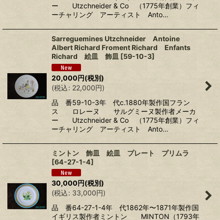
ー Utzchneider & Co （1775年創業）フィ
ーチャリング アーティスト Anto…
Sarreguemines Utzchneider Antoine
Albert Richard Froment Richard Enfants
Richard 絵皿 飾皿
[
59-10-3
]
20,000
円
(税別)
(
税込
:
22,000
円
)
品 番59-10-3年 代c.1880年製作国フラン
ス ロレーヌ サルグミーヌ製作者メーカ
ー Utzchneider & Co （1775年創業）フィ
ーチャリング アーティスト Anto…
ミントン 飾皿 絵皿 プレート プリムラ
[
64-27-1-4
]
30,000
円
(税別)
(
税込
:
33,000
円
)
品 番64-27-1-4年 代1862年〜1871年製作国
イギリス製作者ミントン MINTON（1793年