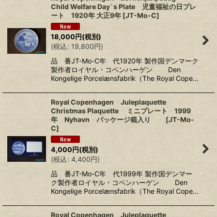
Child Welfare Day`s Plate 児童福祉の日プレ
ート 1920年 大正9年
[
JT-Mo-C
]
18,000
円
(税別)
(
税込
:
19,800
円
)
品 番JT-Mo-C年 代1920年 製作国デンマーク
製作者ロイヤル・コペンハーゲン Den
Kongelige Porcelænsfabrik（The Royal Cope…
Royal Copenhagen Juleplaquette
Christmas Plaquette ミニプレート 1999
年 Nyhavn パッケージ箱入り
[
JT-Mo-
C
]
4,000
円
(税別)
(
税込
:
4,400
円
)
品 番JT-Mo-C年 代1999年 製作国デンマー
ク製作者ロイヤル・コペンハーゲン Den
Kongelige Porcelænsfabrik（The Royal Cope…
Royal Copenhagen Juleplaquette