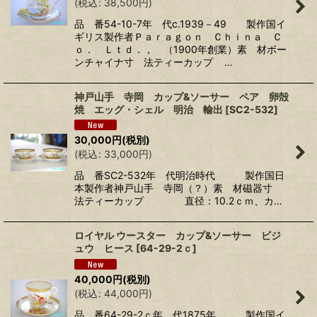
(
税込
:
38,500
円
)
品 番54-10-7年 代c.1939－49 製作国イ
ギリス製作者Ｐａｒａｇｏｎ Ｃｈｉｎａ Ｃ
ｏ． Ｌｔｄ．， （1900年創業）素 材ボー
ンチャイナ寸 法ティーカップ …
神戸山手 寺岡 カップ&ソーサー ペア 卵殻
焼 エッグ・シェル 明治 輸出
[
SC2-532
]
30,000
円
(税別)
(
税込
:
33,000
円
)
品 番SC2-532年 代明治時代 製作国日
本製作者神戸山手 寺岡（？）素 材磁器寸
法ティーカップ 直径：10.2ｃｍ、カ…
ロイヤル ウースター カップ&ソーサー ビジ
ュウ ヒース
[
64-29-2ｃ
]
40,000
円
(税別)
(
税込
:
44,000
円
)
品 番64-29-2ｃ年 代1875年 製作国イ