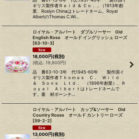
ギリス製作者Ｒｅｉｄ ＆ Ｃｏ．，（1913年創
業、Roslyn Chinaはトレードネーム、Royal
AlbertのThomas C.Wi…
ロイヤル・アルバート ダブルソーサー Old
English Rose オールド イングリッシュ ローズ
[
63-10-3
]
18,000
円
(税別)
(
税込
:
19,800
円
)
品 番63-10-3年 代1945-60年 製作国イ
ギリス製作者Ｔｈｏｍａｓ Ｃ． Ｗｉｌｄ
＆ Ｓｏｎｓ Ｌｔｄ． （1896年創業）、Ｒ
ｏｙａｌ Ａｌｂｅｒｔはトレードネームで
す。素 材ボーンチ…
ロイヤル・アルバート カップ&ソーサー Old
Country Roses オールド カントリー ローズ
[
59-2-2
]
13,000
円
(税別)