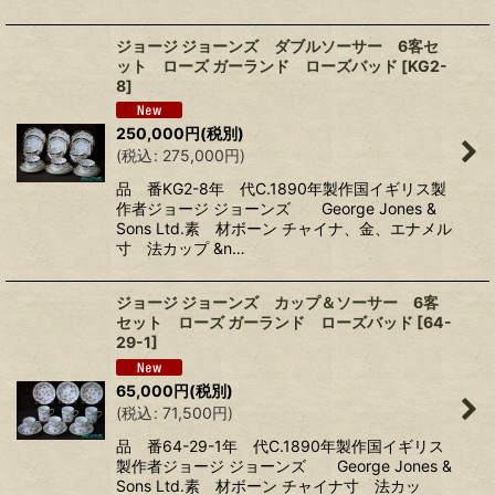
ジョージ ジョーンズ ダブルソーサー 6客セ
ット ローズ ガーランド ローズバッド
[
KG2-
8
]
250,000
円
(税別)
(
税込
:
275,000
円
)
品 番KG2-8年 代C.1890年製作国イギリス製
作者ジョージ ジョーンズ George Jones &
Sons Ltd.素 材ボーン チャイナ、金、エナメル
寸 法カップ &n…
ジョージ ジョーンズ カップ＆ソーサー 6客
セット ローズ ガーランド ローズバッド
[
64-
29-1
]
65,000
円
(税別)
(
税込
:
71,500
円
)
品 番64-29-1年 代C.1890年製作国イギリス
製作者ジョージ ジョーンズ George Jones &
Sons Ltd.素 材ボーン チャイナ寸 法カッ