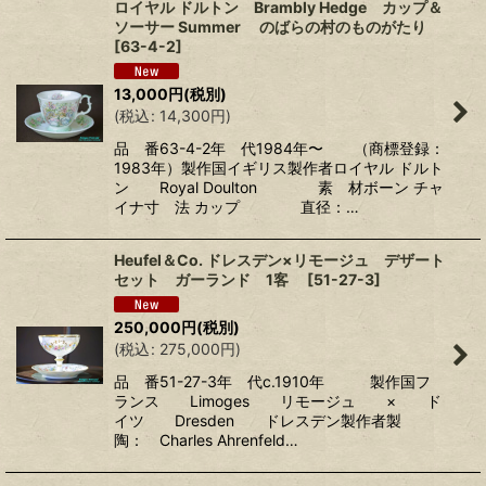
ロイヤル ドルトン Brambly Hedge カップ＆
ソーサー Summer のばらの村のものがたり
[
63-4-2
]
13,000
円
(税別)
(
税込
:
14,300
円
)
品 番63-4-2年 代1984年〜 （商標登録：
1983年）製作国イギリス製作者ロイヤル ドルト
ン Royal Doulton 素 材ボーン チャ
イナ寸 法 カップ 直径：…
Heufel＆Co. ドレスデン×リモージュ デザート
セット ガーランド 1客
[
51-27-3
]
250,000
円
(税別)
(
税込
:
275,000
円
)
品 番51-27-3年 代c.1910年 製作国フ
ランス Limoges リモージュ × ド
イツ Dresden ドレスデン製作者製
陶： Charles Ahrenfeld…