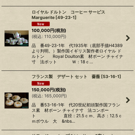
ロイヤル ドルトン コーヒー サービス
Marguerite
[
49-23-1
]
100,000
円
(税別)
(
税込
:
110,000
円
)
品 番49-23-1年 代1935年（底部手描H4389
より判明。）製作国イギリス製作者ロイヤル ド
ルトン Royal Doulton素 材ボーン チャイナ
寸 法ポット Ｗ：18ｃ…
フランス製 デザート セット 薔薇
[
53-16-1
]
150,000
円
(税別)
(
税込
:
165,000
円
)
品 番53-16-1年 代20世紀初頭製作国フラン
ス素 材ボーン チャイナ寸 法コンポー
ト 直径：21.5ｃｍ、高さ：12.5ｃ
ｍボウル 大 &nbs…