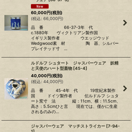
60,000
円
(税別)
(
税込
:
66,000
円
)
品 番 66-37-3年 代
c.1880年 ヴィクトリアン製作国
イギリス製作者 ウエッジウッド
Wedgwood素 材 陶 器、シルバー
プレイテッド寸 …
ルドルフ シュタート ジャスパーウェア 妖精
と天使のハート型蓋物
[
45-4
]
40,000
円
(税別)
(
税込
:
44,000
円
)
品 番 45-4年 代 19世紀末製作
国 ドイツ製作者 伝ルドルフ シュタ
ート窯寸 法 縦：11cm、横：11.5cm、
高さ：5.5cmひと言 現在では、僅かに生産
されるのみの…
ジャスパーウェア マッチストライカー
[
7-94-
1
]