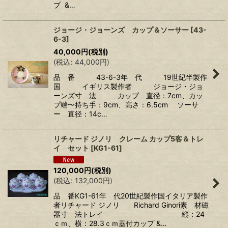
プ &…
ジョージ・ジョーンズ カップ＆ソーサー
[
43-
6-3
]
40,000
円
(税別)
(
税込
:
44,000
円
)
品 番 43-6-3年 代 19世紀半製作
国 イギリス製作者 ジョージ・ジョ
ーンズ寸 法 カップ 直径：7cm、カッ
プ端〜持ち手：9cm、高さ：6.5cm ソーサ
ー 直径：14c…
リチャード ジノリ クレーム カップ5客＆トレ
イ セット
[
KG1-61
]
120,000
円
(税別)
(
税込
:
132,000
円
)
品 番KG1-61年 代20世紀製作国イタリア製作
者リチャード ジノリ Richard Ginori素 材磁
器寸 法トレイ 縦：24
ｃｍ、横：28.3ｃｍ蓋付カップ &…