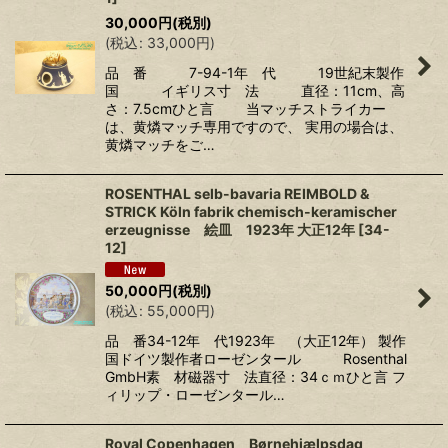
30,000
円
(税別)
(
税込
:
33,000
円
)
品 番 7-94-1年 代 19世紀末製作
国 イギリス寸 法 直径：11cm、高
さ：7.5cmひと言 当マッチストライカー
は、黄燐マッチ専用ですので、 実用の場合は、
黄燐マッチをご…
ROSENTHAL selb-bavaria REIMBOLD &
STRICK Köln fabrik chemisch-keramischer
erzeugnisse 絵皿 1923年 大正12年
[
34-
12
]
50,000
円
(税別)
(
税込
:
55,000
円
)
品 番34-12年 代1923年 （大正12年） 製作
国ドイツ製作者ローゼンタール Rosenthal
GmbH素 材磁器寸 法直径：34ｃｍひと言 フ
ィリップ・ローゼンタール…
Royal Copenhagen Børnehjælpsdag