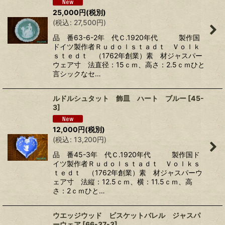
25,000
円
(税別)
(
税込
:
27,500
円
)
品 番63-6-2年 代Ｃ.1920年代 製作国
ドイツ製作者Ｒｕｄｏｌｓｔａｄｔ Ｖｏｌｋ
ｓｔｅｄｔ （1762年創業）素 材ジャスパー
ウェア寸 法直径：15ｃｍ、高さ：2.5ｃｍひと
言シックなセ…
ルドルシュタット 飾皿 ハート ブルー
[
45-
3
]
12,000
円
(税別)
(
税込
:
13,200
円
)
品 番45-3年 代Ｃ.1920年代 製作国ド
イツ製作者Ｒｕｄｏｌｓｔａｄｔ Ｖｏｌｋｓ
ｔｅｄｔ （1762年創業）素 材ジャスパーウ
ェア寸 法縦：12.5ｃｍ、横：11.5ｃｍ、高
さ：2ｃｍひと…
ウエッジウッド ビスケットバレル ジャスパ
ーウェア
[
66-37-3
]