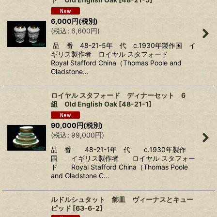
6,000
円
(税別)
(
税込
:
6,600
円
)
品 番 48-21-5年 代 c.1930年製作国 イ
ギリス製作者 ロイヤル スタフォード
Royal Stafford China（Thomas Poole and
Gladstone…
ロイヤル スタフォード ディナーセット 6
組 Old English Oak
[
48-21-1
]
90,000
円
(税別)
(
税込
:
99,000
円
)
品 番 48-21-1年 代 c.1930年製作
国 イギリス製作者 ロイヤル スタフォー
ド Royal Stafford China（Thomas Poole
and Gladstone C…
ルドルシュタット 飾皿 ヴィーナスとキュー
ピッド
[
63-6-2
]