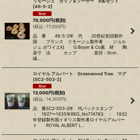
リモージュ カップ＆ソーサー 6客セット
[
46-5-2
]
70,000
円
(税別)
(
税込
:
77,000
円
)
品 番 46-5-2年 代 20世紀初頭製作
国 フランス リモージュ製作者 ジョル
ジュ ボワイエ社 G.Boyer & Co素 材 陶
器寸 法 カップ 直径：9cm、
縁…
ロイヤル アルバート Greenwood Tree マグ
[
SC2-503-2
]
13,000
円
(税別)
(
税込
:
14,300
円
)
品 番SC2-503-2年 代バックスタンプ
： 1927〜1935年REG.,No774783 ： 1932
年登録製作国イギリス製作者ロイヤルアルバー
ト ROYAL ALBERT L…