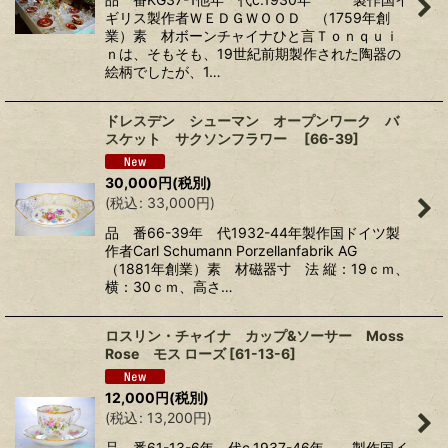
ギリス製作者ＷＥＤＧＷＯＯＤ （1759年創
業）素 材ボーンチャイナひと言Ｔｏｎｑｕｉ
ｎは、そもそも、19世紀前期製作された陶器の
絵柄でしたが、1…
ドレスデン シューマン オープンワーク バ
スケット サクソンフラワー
[
66-39
]
30,000
円
(税別)
(
税込
:
33,000
円
)
品 番66-39年 代1932-44年製作国ドイツ製
作者Carl Schumann Porzellanfabrik AG
（1881年創業）素 材磁器寸 法 縦：19ｃｍ、
横：30ｃｍ、高さ…
ロスリン・チャイナ カップ&ソーサー Moss
Rose モス ローズ
[
61-13-6
]
12,000
円
(税別)
(
税込
:
13,200
円
)
品 番61-13-6年 代c.1937-46年 製作国イ