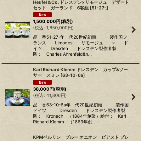
Heufel＆Co. ドレスデン×リモージュ デザート
セット ガーランド 6客組
[
51-27-
]
1,500,000
円
(税別)
(
税込
:
1,650,000
円
)
品 番51-27-年 代20世紀初頭 製作国フ
ランス Limoges リモージュ × ド
イツ Dresden ドレスデン製作者製
陶： Charles Ahrenfeld&n…
Karl Richard Klemm ドレスデン カップ&ソー
サー スミレ
[
63-10-6a
]
38,000
円
(税別)
(
税込
:
41,800
円
)
品 番63-10-6a年 代20世紀初頭 製作国
ドイツ Dresden ドレスデン製作者製
陶： Kronach （1884年創業）絵付： Karl
Richard Klemm （1869年創…
KPMベルリン ブルー オニオン ピアスド プレ