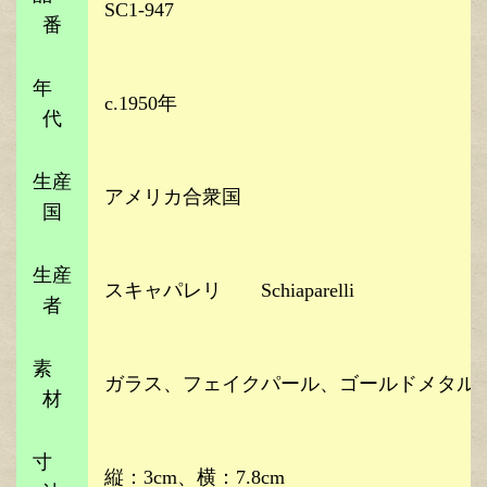
SC1-947
番
年
c.1950年
代
生産
アメリカ合衆国
国
生産
スキャパレリ Schiaparelli
者
素
ガラス、フェイクパール、ゴールドメタル
材
寸
縦：3cm、横：7.8cm