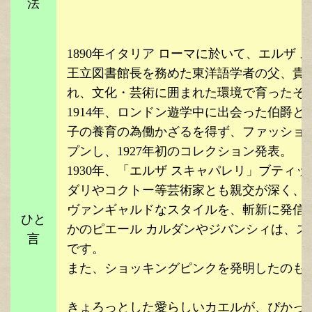
法
1890年イタリア ローマに於いて、エルザ スキャパレ
王立図書館長を務めた東洋語学者の父、貴
れ、文化・芸術に囲まれた環境で育ったそ
1914年、ロンドン遊学中に出会った伯爵
子の養育の為働かざるを得ず、ファッション
プンし、1927年初のコレクション発表。
1930年、「エルザ スキャパレリ」ブティ
ダリやコクトー等芸術家とも親交が深く、
ヴァンギャルドなスタイルを、斬新に発信
ひと
かのピエール カルダンやジバンシィは、
言
です。
また、ショッキングピンクを発明したのも
きょろっとした愛らしいカエルが、ぴかっ