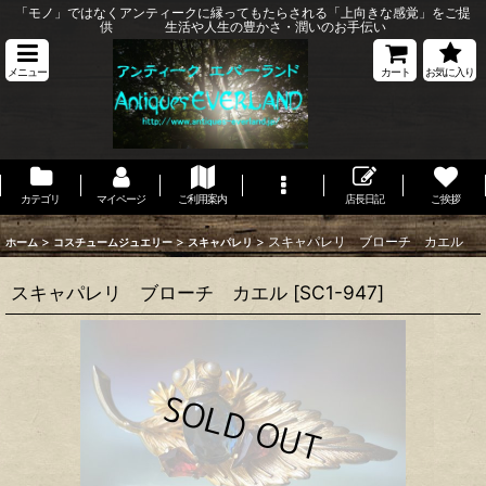
「モノ」ではなくアンティークに縁ってもたらされる「上向きな感覚」をご提
供 生活や人生の豊かさ・潤いのお手伝い
メニュー
カート
お気に入り
カテゴリ
マイページ
ご利用案内
店長日記
ご挨拶
>
>
>
スキャパレリ ブローチ カエル
ホーム
コスチュームジュエリー
スキャパレリ
スキャパレリ ブローチ カエル
[
SC1-947
]