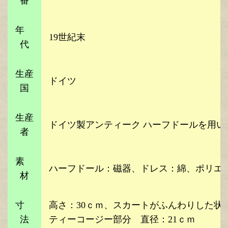
番
年
19世紀末
代
生産
ドイツ
国
生産
ドイツ製アンティーク ハーフドールを用い
者
素
ハーフドール：磁器、ドレス：綿、ポリエ
材
寸
高さ：30ｃｍ、スカートがふんわりした状
法
ティーコージー部分 直径：21ｃｍ