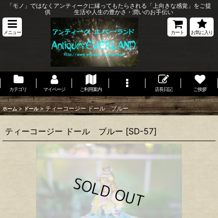
「モノ」ではなくアンティークに縁ってもたらされる「上向きな感覚」をご提
供 生活や人生の豊かさ・潤いのお手伝い
メニュー
カート
お気に入り
カテゴリ
マイページ
ご利用案内
店長日記
ご挨拶
>
>
ティーコージー ドール ブルー
ホーム
ドール
ティーコージー ドール ブルー
[
SD-57
]