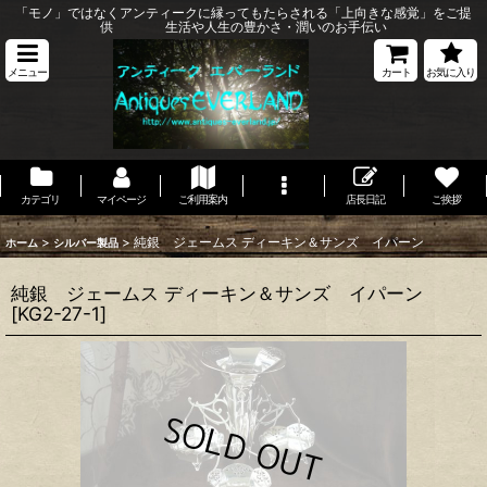
「モノ」ではなくアンティークに縁ってもたらされる「上向きな感覚」をご提
供 生活や人生の豊かさ・潤いのお手伝い
メニュー
カート
お気に入り
カテゴリ
マイページ
ご利用案内
店長日記
ご挨拶
>
>
純銀 ジェームス ディーキン＆サンズ イパーン
ホーム
シルバー製品
純銀 ジェームス ディーキン＆サンズ イパーン
[
KG2-27-1
]