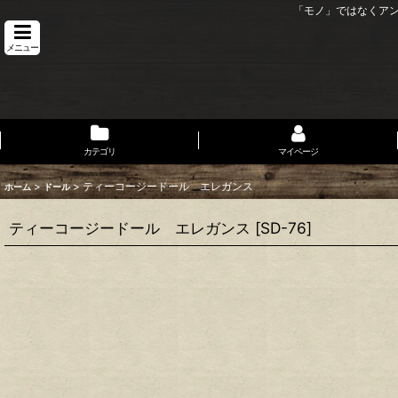
「モノ」ではなくア
メニュー
カテゴリ
マイページ
>
>
ティーコージードール エレガンス
ホーム
ドール
ティーコージードール エレガンス
[
SD-76
]