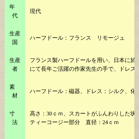
年
現代
代
生産
ハーフドール：フランス リモージュ
国
生産
フランス製ハーフドールを用い、日本に於
者
にて長年ご活躍の作家先生の手で、ドレス
素
ハーフドール：磁器、ドレス：シルク、化
材
寸
高さ：30ｃｍ、スカートがふんわりした状
法
ティーコージー部分 直径：24ｃｍ