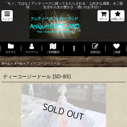
「モノ」ではなくアンティークに縁ってもたらされる「上向きな感覚」をご提
供 生活や人生の豊かさ・潤いのお手伝い
メニュー
カート
お気に入り
カテゴリ
マイページ
ご利用案内
店長日記
ご挨拶
>
>
ティーコージードール
ホーム
ドール
ティーコージードール
[
SD-85
]