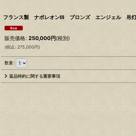
フランス製 ナポレオンIII ブロンズ エンジェル 吊
販売価格
:
250,000
円
(税別)
(
税込
:
275,000
円
)
数量
:
返品特約に関する重要事項