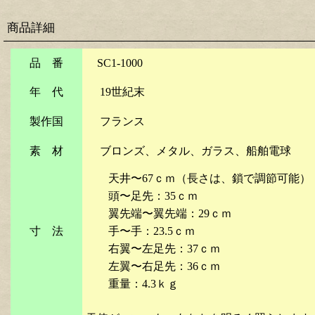
商品詳細
品 番
SC1-1000
年 代
19世紀末
製作国
フランス
素 材
ブロンズ、メタル、ガラス、船舶電球
天井〜67ｃｍ（長さは、鎖で調節可能）
頭〜足先：35ｃｍ
翼先端〜翼先端：29ｃｍ
寸 法
手〜手：23.5ｃｍ
右翼〜左足先：37ｃｍ
左翼〜右足先：36ｃｍ
重量：4.3ｋｇ