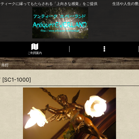
ンティークに縁ってもたらされる「上向きな感覚」をご提供 生活や人生の豊
ご利用案内
 吊灯
灯
[
SC1-1000
]