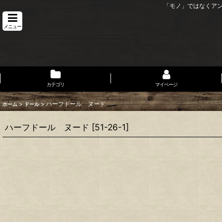
「モノ」ではなくア
メニュー
カテゴリ
マイページ
>
>
ハーフドール ヌード
ホーム
ドール
ハーフドール ヌード
[
51-26-1
]