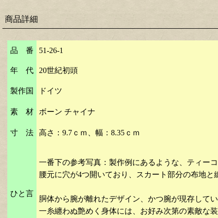
商品詳細
品 番
51-26-1
年 代
20世紀初頭
製作国
ドイツ
素 材
ボーン チャイナ
寸 法
高さ：9.7ｃｍ、幅：8.35ｃｍ
一番下の参考写真：製作例にあるような、ティーコ
腰元に穴が4つ開いており、スカート部分の布地と
ひと言
胴体から腕が離れたデザイン、かつ腕が現存してい
一糸纏わぬ艶めく身体には、お好み次第の素敵な装