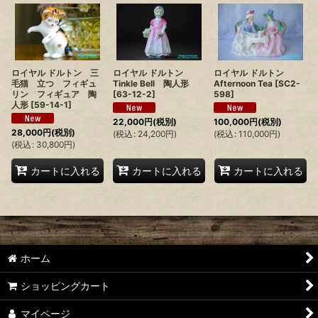
ロイヤル ドルトン 三
ロイヤル ドルトン
ロイヤル ドルトン
毛猫 立つ フィギュ
Tinkle Bell 陶人形
Afternoon Tea
[
SC2-
リン フィギュア 陶
[
63-12-2
]
598
]
人形
[
59-14-1
]
22,000
円
(税別)
100,000
円
(税別)
28,000
円
(税別)
(
税込
:
24,200
円
)
(
税込
:
110,000
円
)
(
税込
:
30,800
円
)
カートに入れる
カートに入れる
カートに入れる
ホーム
ショッピングカート
マイページ