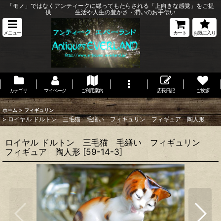
「モノ」ではなくアンティークに縁ってもたらされる「上向きな感覚」をご提
供 生活や人生の豊かさ・潤いのお手伝い
メニュー
カート
お気に入り
カテゴリ
マイページ
ご利用案内
店長日記
ご挨拶
>
ホーム
フィギュリン
>
ロイヤル ドルトン 三毛猫 毛繕い フィギュリン フィギュア 陶人形
ロイヤル ドルトン 三毛猫 毛繕い フィギュリン
フィギュア 陶人形
[
59-14-3
]