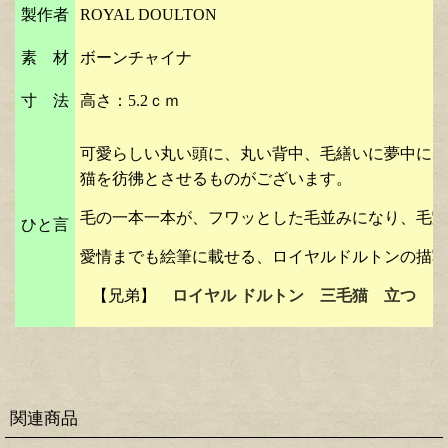
製作者
ROYAL DOULTON
素 材
ボーンチャイナ
寸 法
高さ：5.2ｃｍ
可愛らしい丸い頭に、丸い背中、毛繕いに夢中にな
猫を彷彿とさせるものがございます。
毛の一本一本が、フワッとした毛並みになり、毛艶
ひと言
愛情までも絵筆に載せる、ロイヤルドルトンの描写
【兄弟】
ロイヤル ドルトン 三毛猫 立つ
関連商品