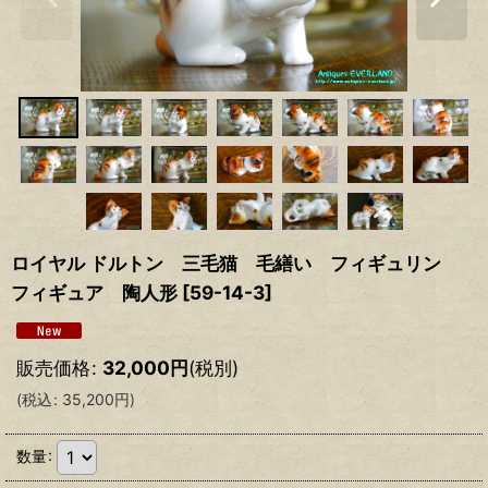
ロイヤル ドルトン 三毛猫 毛繕い フィギュリン
フィギュア 陶人形
[
59-14-3
]
販売価格
:
32,000
円
(税別)
(
税込
:
35,200
円
)
数量
: