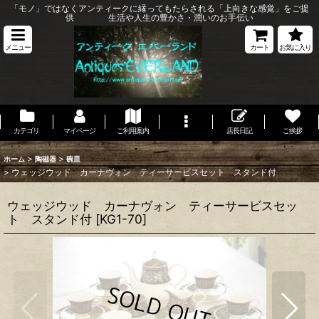
「モノ」ではなくアンティークに縁ってもたらされる「上向きな感覚」をご提
供 生活や人生の豊かさ・潤いのお手伝い
メニュー
カート
お気に入り
カテゴリ
マイページ
ご利用案内
店長日記
ご挨拶
>
>
ホーム
陶磁器
碗皿
>
ウェッジウッド カーナヴォン ティーサービスセット スタンド付
ウェッジウッド カーナヴォン ティーサービスセッ
ト スタンド付
[
KG1-70
]