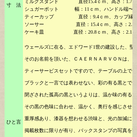
ミルクスタンド 直径15.4ｃｍ、高さ：1.7
寸 法
シュガーポット 幅：11ｃｍ、ハンドル端〜ハンド
ティーカップ 直径：9.4ｃｍ、カップ縁〜ハンド
ソーサー 直径：15.4ｃｍ、高さ：2.3ｃ
ケーキ皿 直径：20.8ｃｍ、高さ：2.1ｃ
ウェールズに在る、エドワード1世の建設した、堅
そのお名前を頂いた、ＣＡＥＲＮＡＲＶＯＮは、19
ティーサービスセットですので、テーブルの上でも
ブラックと一言では表わせない、彩の有る黒とでも
閉ざされた孤高の黒というよりは、温か味の有る
その黒の色味に合わせ、温かく、奥行を感じさせる
重厚感あり、漆器を想わせる渋味と、光の加減によ
ひと言
掲載枚数に限りが有り、バックスタンプの写真を割