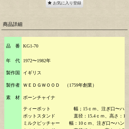
お気に入り登録
商品詳細
品 番
KG1-70
年 代
1972〜1982年
製作国
イギリス
製作者
ＷＥＤＧＷＯＯＤ （1759年創業）
素 材
ボーンチャイナ
ティーポット 幅；15ｃｍ、注ぎ口〜ハ
ポットスタンド 直径：15.4ｃｍ、高さ：1.
ミルクピッチャー 幅：10ｃｍ、注ぎ口〜ハンドル端