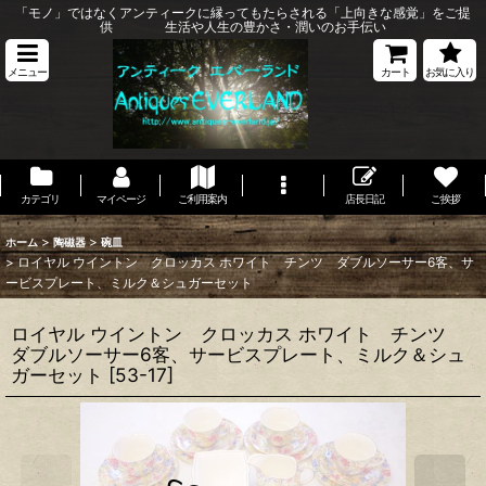
「モノ」ではなくアンティークに縁ってもたらされる「上向きな感覚」をご提
供 生活や人生の豊かさ・潤いのお手伝い
メニュー
カート
お気に入り
カテゴリ
マイページ
ご利用案内
店長日記
ご挨拶
>
>
ホーム
陶磁器
碗皿
>
ロイヤル ウイントン クロッカス ホワイト チンツ ダブルソーサー6客、サ
ービスプレート、ミルク＆シュガーセット
ロイヤル ウイントン クロッカス ホワイト チンツ
ダブルソーサー6客、サービスプレート、ミルク＆シュ
ガーセット
[
53-17
]