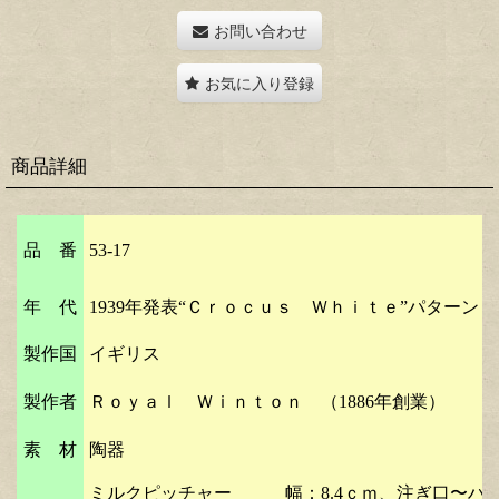
お問い合わせ
お気に入り登録
商品詳細
品 番
53-17
年 代
1939年発表“Ｃｒｏｃｕｓ Ｗｈｉｔｅ”パター
製作国
イギリス
製作者
Ｒｏｙａｌ Ｗｉｎｔｏｎ （1886年創業）
素 材
陶器
ミルクピッチャー 幅：8.4ｃｍ、注ぎ口〜ハンド