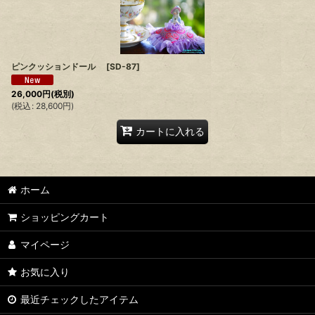
ピンクッションドール
[
SD-87
]
26,000
円
(税別)
(
税込
:
28,600
円
)
カートに入れる
ホーム
ショッピングカート
マイページ
お気に入り
最近チェックしたアイテム