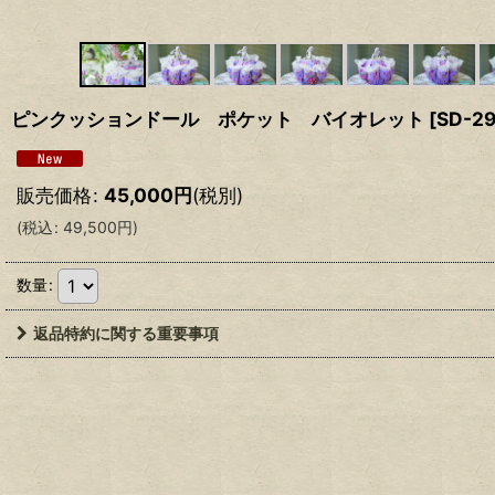
ピンクッションドール ポケット バイオレット
[
SD-2
販売価格
:
45,000
円
(税別)
(
税込
:
49,500
円
)
数量
:
返品特約に関する重要事項