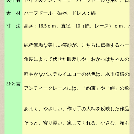
製作者
ドイツ製アンティーク ハーフドールを用い、日本
素 材
ハーフドール：磁器、ドレス：綿
寸 法
高さ：16.5ｃｍ、直径：10（除、レース）ｃｍ、
ハ
純粋無垢な美しい笑顔が、こちらに伝播するハーフ
角度によって伏せた眼差しや、おかっぱちゃんの首
軽やかなパステルイエローの発色は、水玉模様の織
ひと言
アンティークレースには、「約束」や「絆」の象徴
あまく、やさしい、作り手の人柄を反映した作品で
そっと、寄り添い、癒してくれる、小さな、頼もし