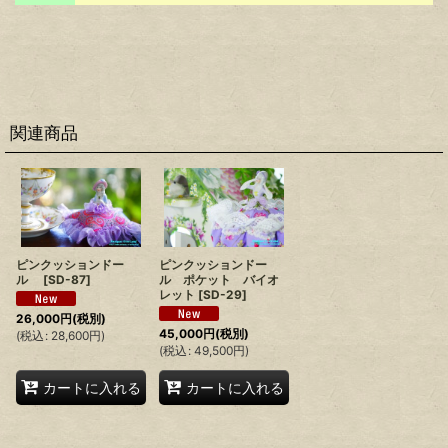
関連商品
ピンクッションドー
ピンクッションドー
ル
[
SD-87
]
ル ポケット バイオ
レット
[
SD-29
]
26,000
円
(税別)
45,000
円
(税別)
(
税込
:
28,600
円
)
(
税込
:
49,500
円
)
カートに入れる
カートに入れる