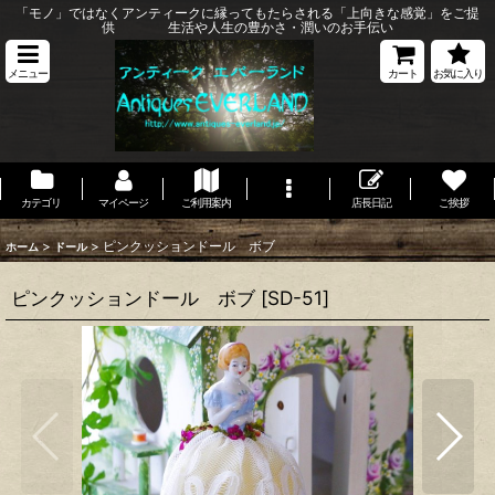
「モノ」ではなくアンティークに縁ってもたらされる「上向きな感覚」をご提
供 生活や人生の豊かさ・潤いのお手伝い
メニュー
カート
お気に入り
カテゴリ
マイページ
ご利用案内
店長日記
ご挨拶
>
>
ピンクッションドール ボブ
ホーム
ドール
ピンクッションドール ボブ
[
SD-51
]