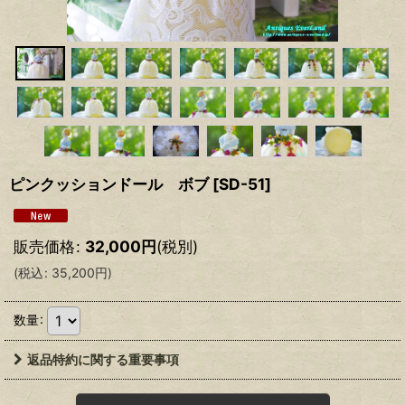
ピンクッションドール ボブ
[
SD-51
]
販売価格
:
32,000
円
(税別)
(
税込
:
35,200
円
)
数量
:
返品特約に関する重要事項