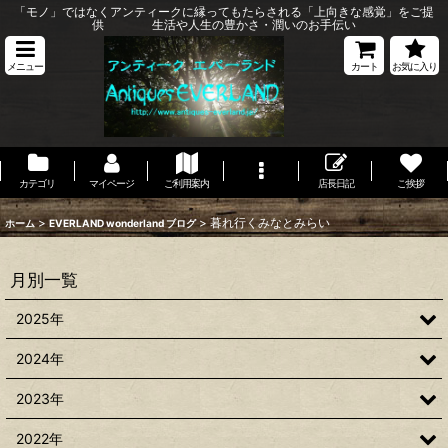
「モノ」ではなくアンティークに縁ってもたらされる「上向きな感覚」をご提
供 生活や人生の豊かさ・潤いのお手伝い
メニュー
カート
お気に入り
カテゴリ
マイページ
ご利用案内
店長日記
ご挨拶
>
>
暮れ行くみなとみらい
ホーム
EVERLAND wonderland ブログ
月別一覧
2025年
2024年
2023年
2022年