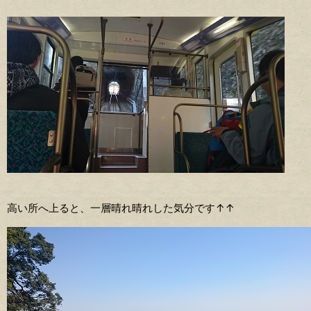
高い所へ上ると、一層晴れ晴れした気分です↑↑