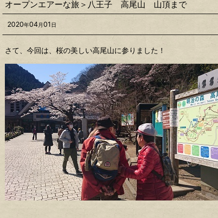
オープンエアーな旅＞八王子 高尾山 山頂まで
2020
04
01
年
月
日
さて、今回は、桜の美しい高尾山に参りました！