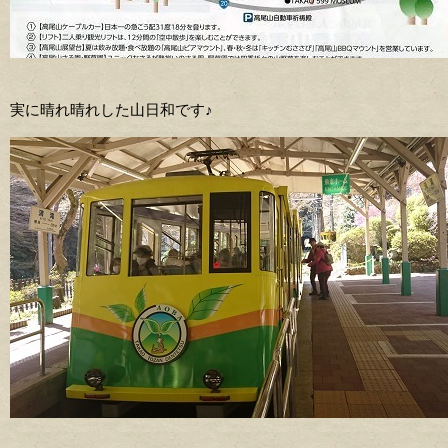
実に晴れ晴れした山日和です♪