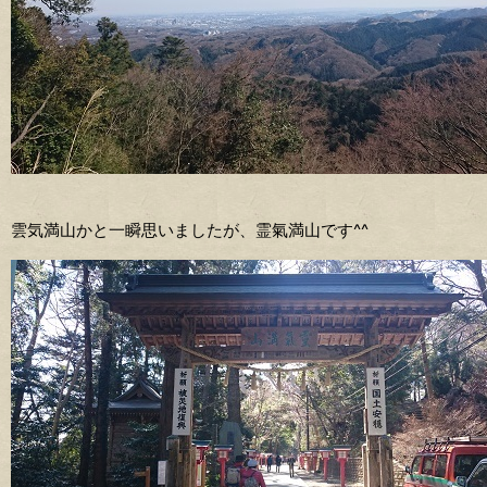
雲気満山かと一瞬思いましたが、霊氣満山です^^