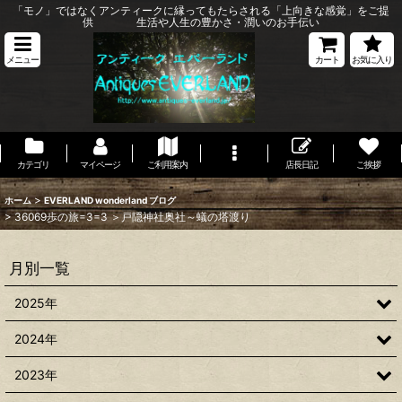
「モノ」ではなくアンティークに縁ってもたらされる「上向きな感覚」をご提
供 生活や人生の豊かさ・潤いのお手伝い
メニュー
カート
お気に入り
カテゴリ
マイページ
ご利用案内
店長日記
ご挨拶
>
ホーム
EVERLAND wonderland ブログ
>
36069歩の旅=3=3 ＞戸隠神社奥社～蟻の塔渡り
月別一覧
2025年
2024年
2023年