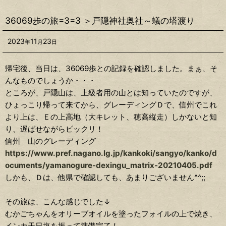
36069歩の旅=3=3 ＞戸隠神社奥社～蟻の塔渡り
2023
11
23
年
月
日
帰宅後、当日は、36069歩との記録を確認しました。まぁ、そ
んなものでしょうか・・・
ところが、戸隠山は、上級者用の山とは知っていたのですが、
ひょっこり帰って来てから、グレーディングＤで、信州でこれ
より上は、Ｅの上高地（大キレット、穂高縦走）しかないと知
り、遅ばせながらビックリ！
信州 山のグレーディング
https://www.pref.nagano.lg.jp/kankoki/sangyo/kanko/d
ocuments/yamanogure-dexingu_matrix-20210405.pdf
しかも、Ｄは、他県で確認しても、あまりございません^^;;
その旅は、こんな感じでした↓
むかごちゃんをオリーブオイルを塗ったフォイルの上で焼き、
インカ天日塩を振って準備完了！