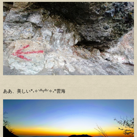
ああ、美しい°˖✧◝⁰▿⁰◜✧˖°雲海