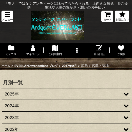
「モノ」ではなくアンティークに縁ってもたらされる「上向きな感覚」をご提
供 生活や人生の豊かさ・潤いのお手伝い
メニュー
カート
お気に入り
カテゴリ
マイページ
ご利用案内
店長日記
ご挨拶
>
>
>
広島＞宮島＞弥山
ホーム
EVERLAND wonderland ブログ
2017年9月
月別一覧
2025年
2024年
2023年
2022年