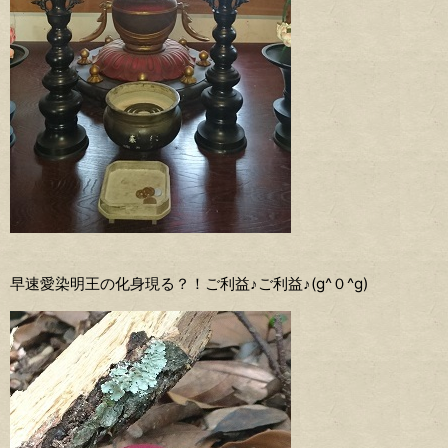
早速愛染明王の化身現る？！ご利益♪ご利益♪(g^０^g)