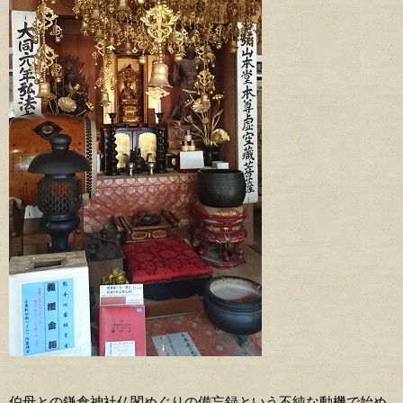
伯母との鎌倉神社仏閣めぐりの備忘録という不純な動機で始め