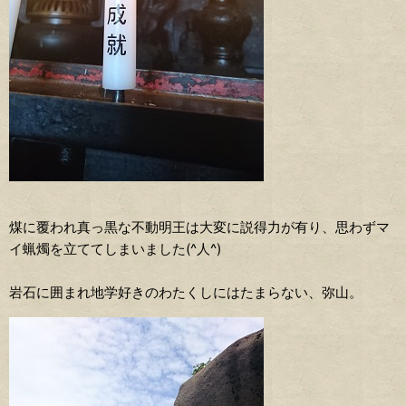
煤に覆われ真っ黒な不動明王は大変に説得力が有り、思わずマ
イ蝋燭を立ててしまいました(^人^)
岩石に囲まれ地学好きのわたくしにはたまらない、弥山。