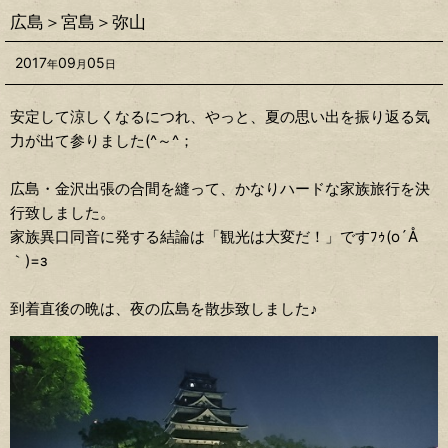
広島＞宮島＞弥山
2017
09
05
年
月
日
安定して涼しくなるにつれ、やっと、夏の思い出を振り返る気
力が出て参りました(^～^；
広島・金沢出張の合間を縫って、かなりハードな家族旅行を決
行致しました。
家族異口同音に発する結論は「観光は大変だ！」ですﾌｩ(o´Å
｀)=з
到着直後の晩は、夜の広島を散歩致しました♪